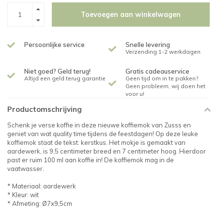
Toevoegen aan winkelwagen
Persoonlijke service
Snelle levering
Verzending 1-2 werkdagen
Niet goed? Geld terug!
Gratis cadeauservice
Altijd een geld terug garantie
Geen tijd om in te pakken?
Geen probleem, wij doen het
voor u!
Productomschrijving
Schenk je verse koffie in deze nieuwe koffiemok van Zusss en
geniet van wat quality time tijdens de feestdagen! Op deze leuke
koffiemok staat de tekst: kerstkus. Het mokje is gemaakt van
aardewerk, is 9,5 centimeter breed en 7 centimeter hoog. Hierdoor
past er ruim 100 ml aan koffie in! De koffiemok mag in de
vaatwasser.
* Materiaal: aardewerk
* Kleur: wit
* Afmeting: Ø7x9,5cm