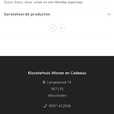
Zusss: basic, stoer, uniek en een tikkeltje eigenwijs.
Gerelateerde producten
Kloosterhuis Wonen en Cadeaus
Langestraat 74
9671 PJ
Winschoten
0597-412506