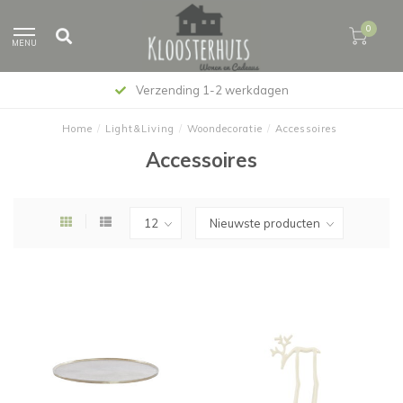
0
MENU
Verzending 1-2 werkdagen
Home
/
Light&Living
/
Woondecoratie
/
Accessoires
Accessoires