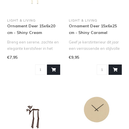
LIGHT & LIVING
LIGHT & LIVING
Ornament Deer 15x6x20
Ornament Deer 15x6x25
cm - Shiny Cream
cm - Shiny Caramel
Breng een serene, zachte en
Geef je kerstinterieur dit jaar
elegante kerstsfeer in het
een verrassende en stijlvolle
interieur met het geliefd..
update met het gel..
€7,95
€9,95