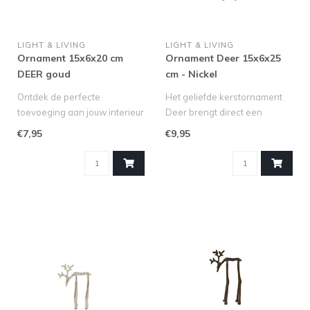
LIGHT & LIVING
LIGHT & LIVING
Ornament 15x6x20 cm
Ornament Deer 15x6x25
DEER goud
cm - Nickel
Ontdek de perfecte
Het geliefde kerstornament
toevoeging aan jouw interieur
Deer brengt direct een
met het goudkleurig metalen
elegante en sfeervolle
€7,95
€9,95
ren..
kerstam..