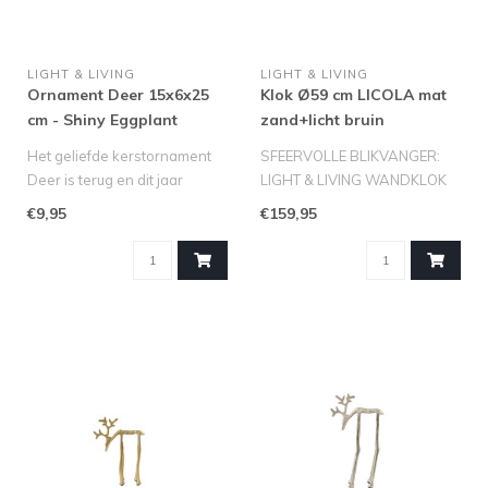
LIGHT & LIVING
LIGHT & LIVING
Ornament Deer 15x6x25
Klok Ø59 cm LICOLA mat
cm - Shiny Eggplant
zand+licht bruin
gespikkeld
Het geliefde kerstornament
SFEERVOLLE BLIKVANGER:
Deer is terug en dit jaar
LIGHT & LIVING WANDKLOK
uitgevoerd in een gloednieu..
LICOLA (Ø59 CM)
€9,95
€159,95
Ben je op zoek ..