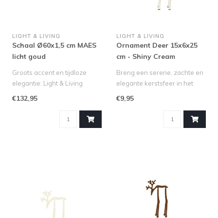
LIGHT & LIVING
LIGHT & LIVING
Schaal Ø60x1,5 cm MAES
Ornament Deer 15x6x25
licht goud
cm - Shiny Cream
Groots accent en tijdloze
Breng een serene, zachte en
elegantie: Light & Living
elegante kerstsfeer in het
Decoratieve Schaal MAES
interieur met het geliefd..
€132,95
€9,95
Zoe..