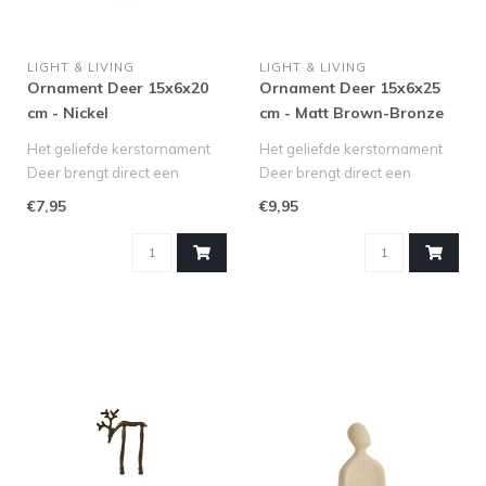
LIGHT & LIVING
LIGHT & LIVING
Ornament Deer 15x6x20
Ornament Deer 15x6x25
cm - Nickel
cm - Matt Brown-Bronze
Het geliefde kerstornament
Het geliefde kerstornament
Deer brengt direct een
Deer brengt direct een
elegante en sfeervolle
warme en elegante
€7,95
€9,95
kerstam..
kerstsfeer i..