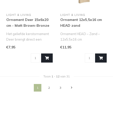
LIGHT & LIVING
LIGHT & LIVING
Ornament Deer 15x6x20
Ornament 12x5,5x16 cm
cm - Matt Brown-Bronze
HEAD zand
Het geliefde kerstornament
Ornament HEAD – Zand –
Deer brengt direct een
12x5,5x16 cm
warme en elegante
Voeg een artistiek en sereen
€7,95
€11,95
kerstsfeer i..
accent toe..
Toon
1
-
12
van 31
1
2
3