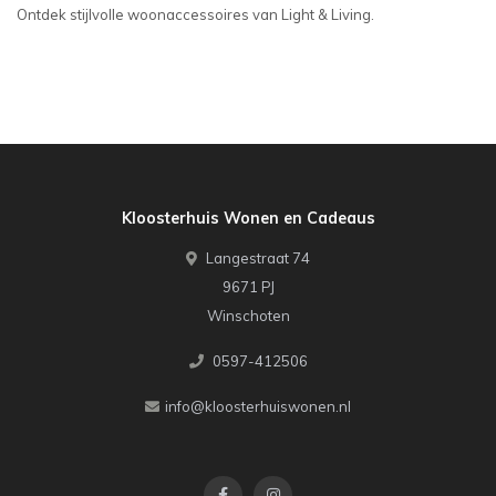
Ontdek stijlvolle woonaccessoires van Light & Living.
Kloosterhuis Wonen en Cadeaus
Langestraat 74
9671 PJ
Winschoten
0597-412506
info@kloosterhuiswonen.nl