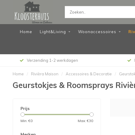
Home
Light&Living
Woonaccessoires
Ri
Verzending 1-2 werkdagen
Home
/
Rivièra Maison
/
Accessoires & Decoratie
/
Geursto
Geurstokjes & Roomsprays Riviè
Prijs
Min: €
0
Max: €
30
Merken