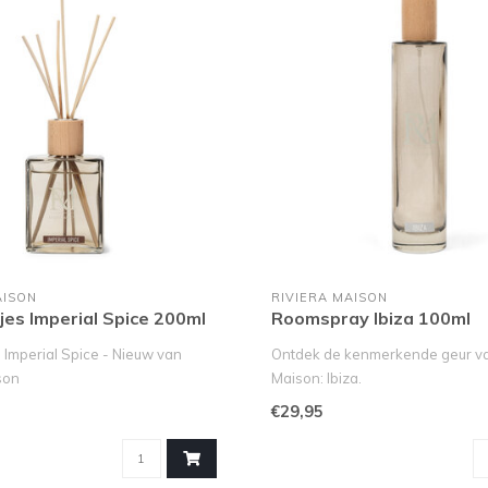
AISON
RIVIERA MAISON
jes Imperial Spice 200ml
Roomspray Ibiza 100ml
 Imperial Spice - Nieuw van
Ontdek de kenmerkende geur va
son
Maison: Ibiza.
xe van de Ge..
Met dit verfijnde inter..
€29,95