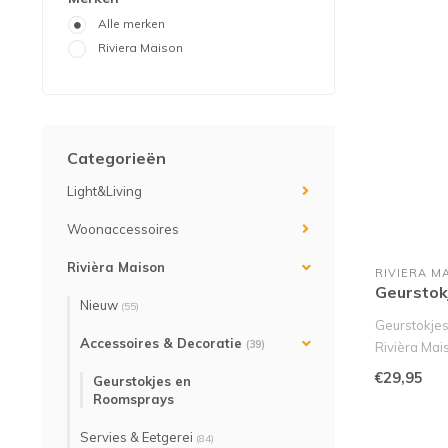
Alle merken
Riviera Maison
Categorieën
Light&Living
Woonaccessoires
Rivièra Maison
RIVIERA M
Geurstok
Nieuw
(55)
Geurstokjes
Accessoires & Decoratie
(39)
Rivièra Mai
Ervaar de lu
€29,95
Geurstokjes en
Roomsprays
Servies & Eetgerei
(84)