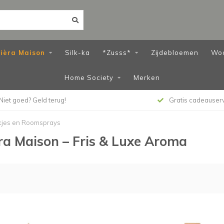
vièra Maison
Silk-ka
*Zusss*
Zijdebloemen
Wo
Home Society
Merken
Niet goed? Geld terug!
Gratis cadeauser
kjes en Roomsprays
ra Maison – Fris & Luxe Aroma