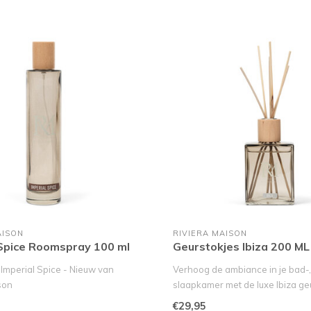
AISON
RIVIERA MAISON
 Spice Roomspray 100 ml
Geurstokjes Ibiza 200 ML
mperial Spice - Nieuw van
Verhoog de ambiance in je bad-
son
slaapkamer met de luxe Ibiza geu
rfijnde geur v..
€29,95