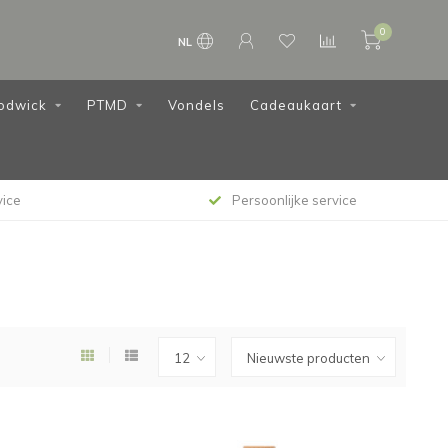
0
NL
odwick
PTMD
Vondels
Cadeaukaart
vice
Persoonlijke service