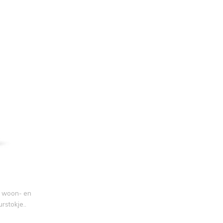
, woon- en
rstokje..