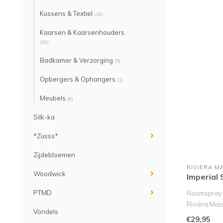
Kussens & Textiel
(19)
Kaarsen & Kaarsenhouders
(16)
Badkamer & Verzorging
(5)
Opbergers & Ophangers
(1)
Meubels
(6)
Silk-ka
*Zusss*
Zijdebloemen
RIVIERA M
Woodwick
Imperial
PTMD
Roomspray I
Rivièra Mai
Vondels
Ontdek de ve
€29,95