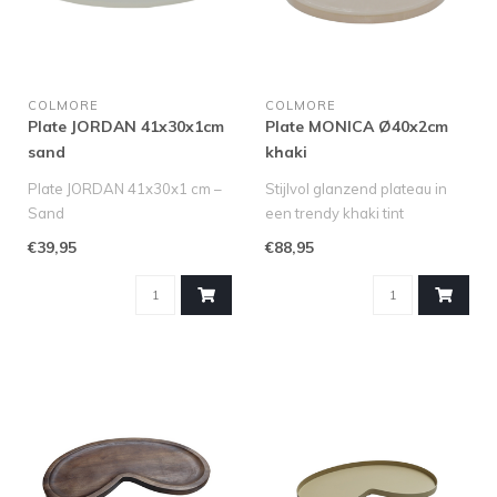
COLMORE
COLMORE
Plate JORDAN 41x30x1cm
Plate MONICA Ø40x2cm
sand
khaki
Plate JORDAN 41x30x1 cm –
Stijlvol glanzend plateau in
Sand
een trendy khaki tint
Geef je interieur een stijlvolle,
Breng sfeer, kleur en elegan..
€39,95
€88,95
moderne uits..