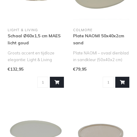
LIGHT & LIVING
COLMORE
Schaal Ø60x1,5 cm MAES
Plate NAOMI 50x40x2cm
licht goud
sand
Groots accent en tijdloze
Plate NAOMI – ovaal dienblad
elegantie: Light & Living
in sandkleur (50x40x2 cm)
Decoratieve Schaal MAES
De Plate NAOMI van Dig..
€132,95
€79,95
Zoe..