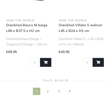
VASE THE WORLD
VASE THE WORLD
Dienblad Bauru M beige
Dienblad Villeta S walnut
L66 x B37.5 x H2 cm
L45 x B24 x H2 cm
Dienblad Bauru Beige –
Dienblad Villeta S – L45 x B24
Organisch Design – L66 cm
x H2 cm | Walnut
Op zoek naar de perfecte b..
Het Villeta dienblad in maat ..
€69,95
€49,95
Toon
1
-
12
van 28
1
2
3