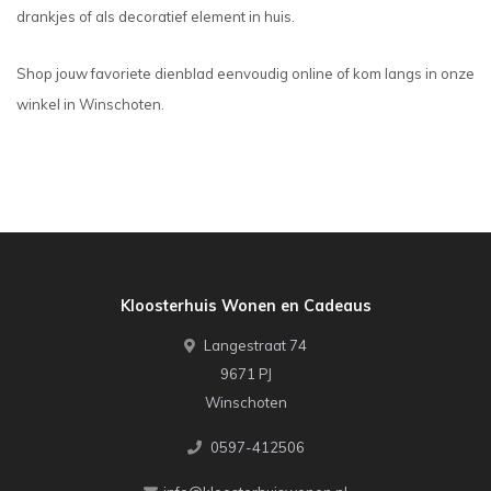
drankjes of als decoratief element in huis.
Shop jouw favoriete dienblad eenvoudig online of kom langs in onze
winkel in Winschoten.
Kloosterhuis Wonen en Cadeaus
Langestraat 74
9671 PJ
Winschoten
0597-412506