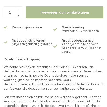
Toevoegen aan winkelwagen
Persoonlijke service
Snelle levering
Verzending 1-2 werkdagen
Niet goed? Geld terug!
Gratis cadeauservice
Altijd een geld terug garantie
Geen tijd om in te pakken?
Geen probleem, wij doen het
voor u!
Productomschrijving
We hebben nu ook de prachtige Real Flame LED kaarsen van
Deluxe Homeart in de collectie. De kaarsen komen uit Denemarken
en zijn een echte innovatie. Door gebruik te maken van een
waxlaag lijken de led kaarsen net echte kaars.
Het real flame effect maakt de illusie helemaal af. Onder het lontje zit
een ‘spiegel’ die doet denken aan een kuiltje gesmolten wax.
Een afstandsbediening kan eventueel worden bijgekocht. Hiermee
kun je een timer en de helderheid van het licht instellen. Let op. de
afstandsbediening werkt bij de kleur zwart mogelijk niet of minder