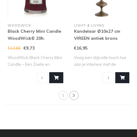
WOODWICK
LIGHT & LIVING
Black Cherry Mini Candle
Kandelaar Ø10x27 cm
WoodWick© 20h.
VIREEN antiek brons
€9,73
€16,95
€13,90
WoodWick Black Cherry Mini
Voeg een stijlvolle touch toe
Candle – Een Zoete en
aan je interieur met de
Fruitige Se..
kandel..