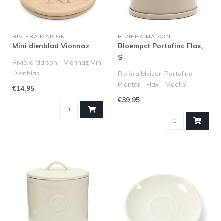
RIVIERA MAISON
RIVIERA MAISON
Mini dienblad Vionnaz
Bloempot Portofino Flax,
S
Rivièra Maison – Vionnaz Mini
Dienblad
Rivièra Maison Portofino
Planter – Flax – Maat S
€14,95
Breng warmte en stijl in huis
Haal die heerlijke, onged..
€39,95
met h..