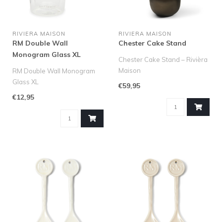
RIVIERA MAISON
RIVIERA MAISON
RM Double Wall
Chester Cake Stand
Monogram Glass XL
Chester Cake Stand – Rivièra
Maison
RM Double Wall Monogram
Presenteer bijvoorlbeeld
Glass XL
€59,95
kaarsen, hapjes..
Altijd praktisch om in de kast
€12,95
te hebben: dubb..