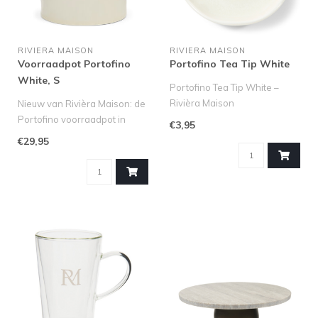
RIVIERA MAISON
RIVIERA MAISON
Voorraadpot Portofino
Portofino Tea Tip White
White, S
Portofino Tea Tip White –
Rivièra Maison
Nieuw van Rivièra Maison: de
De Portofino Tea Tip White
Portofino voorraadpot in
€3,95
van Rivi..
maat S. Houd je favoriete..
€29,95