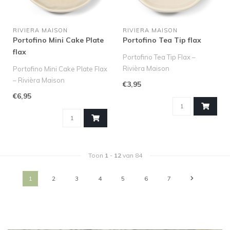
RIVIERA MAISON
RIVIERA MAISON
Portofino Mini Cake Plate
Portofino Tea Tip flax
flax
Portofino Tea Tip Flax –
Rivièra Maison
Portofino Mini Cake Plate Flax
De Portofino Tea Tip Flax van
– Rivièra Maison
€3,95
Riviè..
Het Portofino Mini Cake Plat..
€6,95
Toon
1
-
12
van 84
1
2
3
4
5
6
7