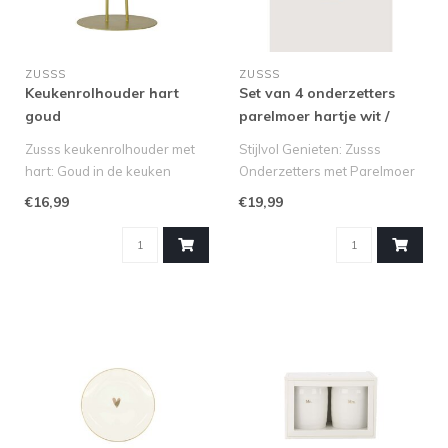
ZUSSS
ZUSSS
Keukenrolhouder hart
Set van 4 onderzetters
goud
parelmoer hartje wit /
goud
Zusss keukenrolhouder met
Stijlvol Genieten: Zusss
hart: Goud in de keuken
Onderzetters met Parelmoer
Maak van een alledaags item
Hartje
€16,99
€19,99
e..
Bescherm je tafel op..