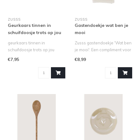
ZUSSS
ZUSSS
Geurkaars tinnen in
Gastendoekje wat ben je
schuifdoosje trots op jou
mooi
smiley wit/blauw
geurkaars tinnen in
Zusss gastendoekje 'Wat ben
schuifdoosje trots op jou
je mooi': Een compliment voor
smiley wit/blauw
elke dag
€7,95
€8,99
De Zusss geurkaa..
Wie wordt er..