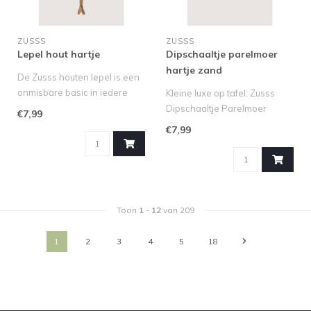
ZUSSS
ZUSSS
Lepel hout hartje
Dipschaaltje parelmoer
hartje zand
De Zusss houten lepel is een
onmisbare basic in iedere
Kleine luxe op tafel: Zusss
keuken. Gemaakt van natuu..
Dipschaaltje Parelmoer
€7,99
Hartje (Zand)
€7,99
Maak je borrel..
Toon
1
-
12
van 209
1
2
3
4
5
18