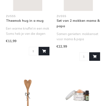
ZUSSS
ZUSSS
Theemok hug in a mug
Set van 2 mokken mama &
papa
Een warme knuffel in een mok
Soms heb je van die dagen
Samen genieten: mokkenset
dat je wel een extra dik..
voor mama & papa
€11,99
Niets zo gezellig als samen
€22,99
de dag b..