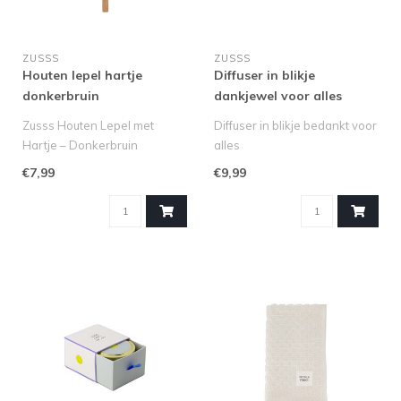
ZUSSS
ZUSSS
Houten lepel hartje
Diffuser in blikje
donkerbruin
dankjewel voor alles
Zusss Houten Lepel met
Diffuser in blikje bedankt voor
Hartje – Donkerbruin
alles
Breng warmte en charme in
De Zusss geurstenen in blikje
€7,99
€9,99
je keuk..
brengen een..