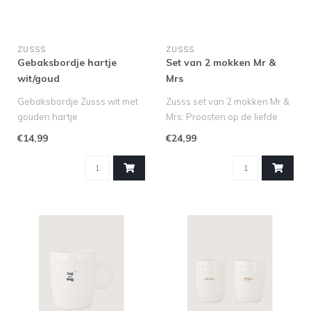
ZUSSS
ZUSSS
Gebaksbordje hartje
Set van 2 mokken Mr &
wit/goud
Mrs
Gebaksbordje Zusss wit met
Zusss set van 2 mokken Mr &
gouden hartje
Mrs: Proosten op de liefde
Maak elk koffiemoment net
Vier de liefde met deze ..
€14,99
€24,99
even bijzond..