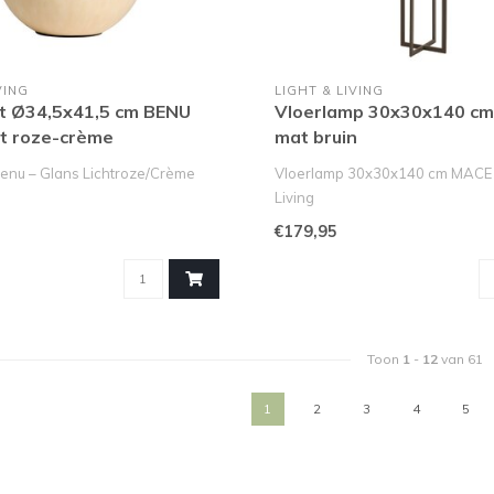
VING
LIGHT & LIVING
 Ø34,5x41,5 cm BENU
Vloerlamp 30x30x140 c
ht roze-crème
mat bruin
enu – Glans Lichtroze/Crème
Vloerlamp 30x30x140 cm MACE –
Living
oots en sfeervol ..
De MACE vloerlamp 30x30x140 c
€179,95
Toon
1
-
12
van 61
1
2
3
4
5