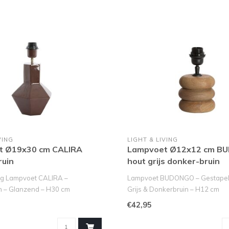
VING
LIGHT & LIVING
t Ø19x30 cm CALIRA
Lampvoet Ø12x12 cm 
ruin
hout grijs donker-bruin
ing Lampvoet CALIRA –
Lampvoet BUDONGO – Gestapel
n – Glanzend – H30 cm
Grijs & Donkerbruin – H12 cm
Haal de ..
€42,95