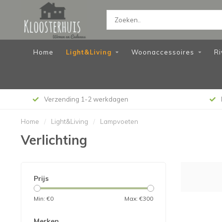
Home
Light&Living
Woonaccessoires
Ri
Verzending 1-2 werkdagen
Home
/
Light&Living
/
Lampvoeten
Verlichting
Prijs
Min: €
0
Max: €
300
Merken