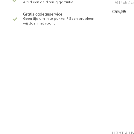
Altijd een geld terug garantie
– Ø14x52 c
Verlicht je in
€55,95
Gratis cadeauservice
Geen tijd om in te pakken? Geen probleem,
wij doen het voor u!
LIGHT & LI