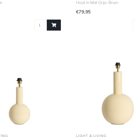
m
Hout in Mat Grijs-Bruin
terieur..
Ben je o..
€79,95
VING
LIGHT & LIVING