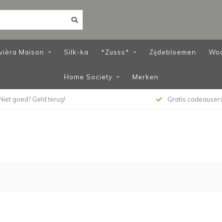
vièra Maison
Silk-ka
*Zusss*
Zijdebloemen
Wo
Home Society
Merken
Niet goed? Geld terug!
Gratis cadeauser