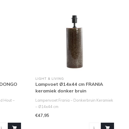
LIGHT & LIVING
BUDONGO
Lampvoet Ø14x44 cm FRANIA
keramiek donker bruin
d Hout –
Lampenvoet Frania – Donkerbruin Keramiek
– Ø14x44 cm
Upgrade je verlichtin..
€47,95