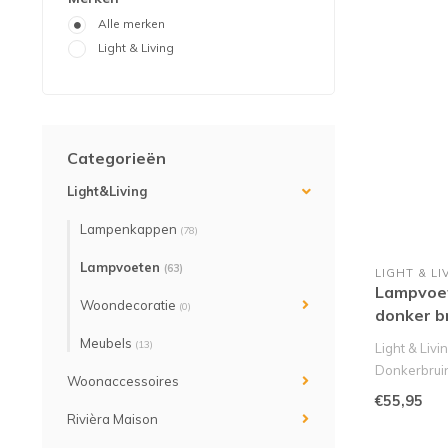
Alle merken
Light & Living
Categorieën
Light&Living
Lampenkappen
(78)
Lampvoeten
(63)
LIGHT & LI
Lampvoe
Woondecoratie
(0)
donker b
Meubels
(13)
Light & Liv
Donkerbrui
Woonaccessoires
Breng ho..
€55,95
Rivièra Maison