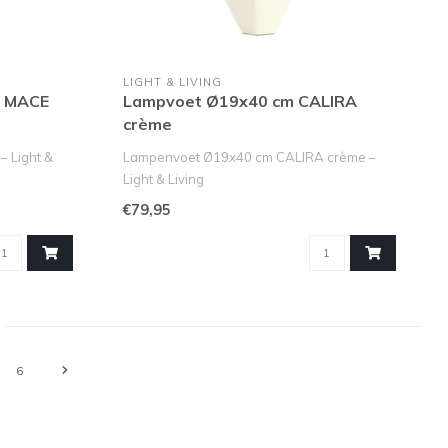
LIGHT & LIVING
m MACE
Lampvoet Ø19x40 cm CALIRA
crème
 Light &
Lampenvoet Ø19x40 cm CALIRA crème –
Light & Living
m i..
De CALIRA lampenvoet Ø1..
€79,95
6