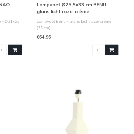
ENAO
Lampvoet Ø25,5x33 cm BENU
glans licht roze-crème
e – Ø31x53
Lampvoet Benu – Glans Lichtroze/Crème
(33 cm)
Geef je interieur een zachte, ..
€64,95