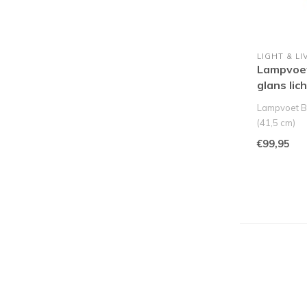
LIGHT & LI
Lampvoet
glans lic
Lampvoet B
(41,5 cm)
Maak een gr
€99,95