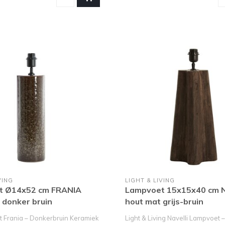
VING
LIGHT & LIVING
t Ø14x52 cm FRANIA
Lampvoet 15x15x40 cm 
 donker bruin
hout mat grijs-bruin
 Frania – Donkerbruin Keramiek
Light & Living Navelli Lampvoet –