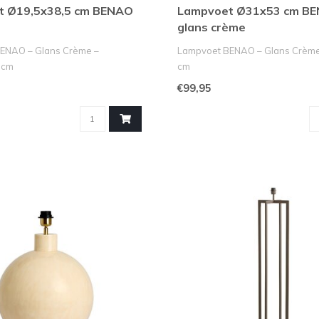
t Ø19,5x38,5 cm BENAO
Lampvoet Ø31x53 cm B
glans crème
ENAO – Glans Crème –
Lampvoet BENAO – Glans Crèm
 cm
cm
lle verlichting..
Geef je interieur een luxueuze u..
€99,95