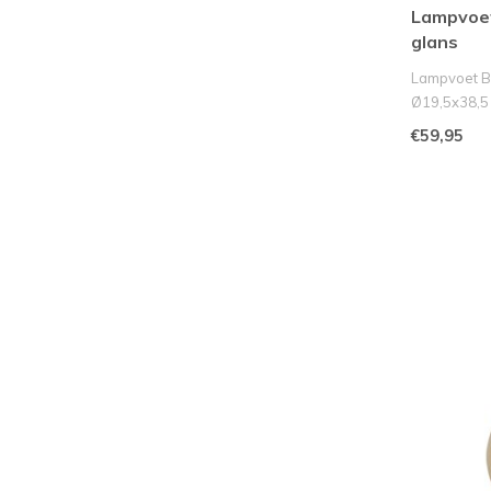
Lampvoe
glans
Lampvoet B
Ø19,5x38,5
Breng stijlvo
€59,95