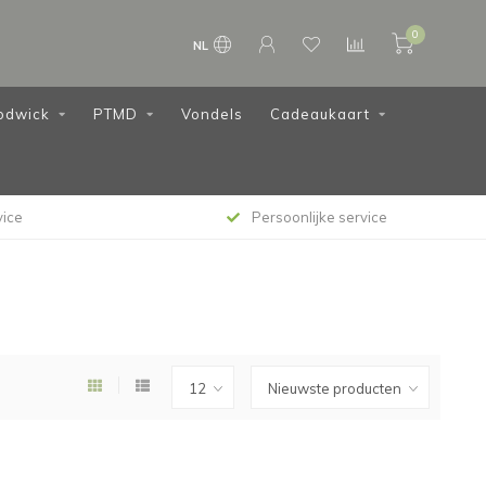
0
NL
odwick
PTMD
Vondels
Cadeaukaart
vice
Persoonlijke service