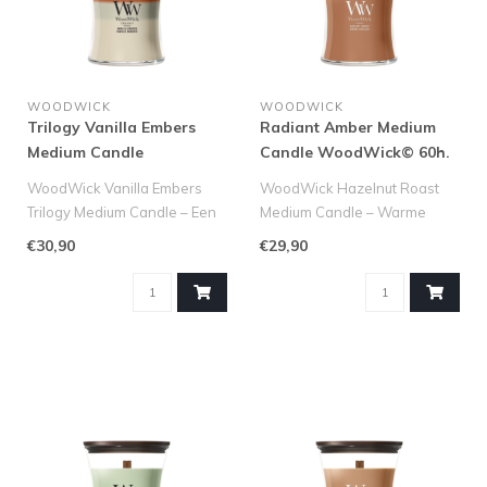
WOODWICK
WOODWICK
Trilogy Vanilla Embers
Radiant Amber Medium
Medium Candle
Candle WoodWick© 60h.
WoodWick© 60h.
WoodWick Vanilla Embers
WoodWick Hazelnut Roast
Trilogy Medium Candle – Een
Medium Candle – Warme
Sfeervolle Geurensensatie
Gezelligheid in een Compact
€30,90
€29,90
..
Form..