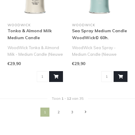
WOODWICK
WOODWICK
Tonka & Almond Milk
Sea Spray Medium Candle
Medium Candle
WoodWick© 60h.
WoodWick© 60h.
WoodWick Tonka & Almond
WoodWick Sea Spray -
Milk - Medium Candle (Nieuwe
Medium Candle (Nieuwe
Geur!)
Geur!)
€29,90
€29,90
Hul uw interieur in..
Ervaar de ultieme verfrissing..
Toon
1
-
12
van 35
1
2
3