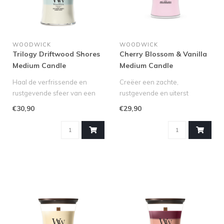
WOODWICK
WOODWICK
Trilogy Driftwood Shores
Cherry Blossom & Vanilla
Medium Candle
Medium Candle
WoodWick© 60h.
WoodWick© 60h.
Haal de verfrissende en
Creëer een zachte,
rustgevende sfeer van een
rustgevende en uiterst
verlaten kustlijn in huis met ..
elegante sfeer in huis met de
€30,90
€29,90
Cherry ..