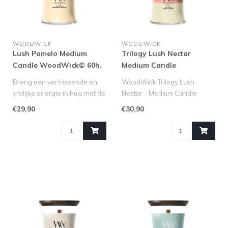
WOODWICK
WOODWICK
Lush Pomelo Medium
Trilogy Lush Nectar
Candle WoodWick© 60h.
Medium Candle
WoodWick® 60h.
Breng een verfrissende en
WoodWick Trilogy Lush
vrolijke energie in huis met de
Nectar - Medium Candle
Lush Pomelo Medium Can..
(Nieuwe Trilogy!)
€29,90
€30,90
Geniet van een u..