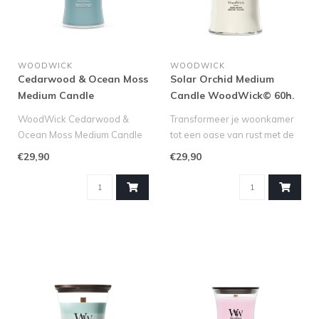
WOODWICK
WOODWICK
Cedarwood & Ocean Moss
Solar Orchid Medium
Medium Candle
Candle WoodWick© 60h.
WoodWick© 60h.
WoodWick Cedarwood &
Transformeer je woonkamer
Ocean Moss Medium Candle
tot een oase van rust met de
– Rust en Frisheid in Huis
Solar Orchid Medium Candl..
€29,90
€29,90
Zoek..