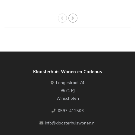
Kloosterhuis Wonen en Cadeaus
Langestraat 74
9671 PJ
Winschoten
0597-412506
info@kloosterhuiswonen.nl