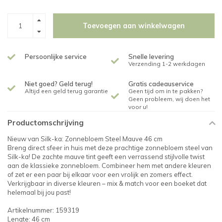
Toevoegen aan winkelwagen
Persoonlijke service
Snelle levering
Verzending 1-2 werkdagen
Niet goed? Geld terug!
Gratis cadeauservice
Altijd een geld terug garantie
Geen tijd om in te pakken?
Geen probleem, wij doen het
voor u!
Productomschrijving
Nieuw van Silk-ka: Zonnebloem Steel Mauve 46 cm
Breng direct sfeer in huis met deze prachtige zonnebloem steel van
Silk-ka! De zachte mauve tint geeft een verrassend stijlvolle twist
aan de klassieke zonnebloem. Combineer hem met andere kleuren
of zet er een paar bij elkaar voor een vrolijk en zomers effect.
Verkrijgbaar in diverse kleuren – mix & match voor een boeket dat
helemaal bij jou past!
Artikelnummer: 159319
Lengte: 46 cm