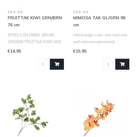
SILK-KA
SILK-KA
FRUITTAK KIWI GRN/BRN
MIMOSA TAK GL/GRN 96
76 cm
cm
SPEELS EN UNIEK: BRUIN-
Het kruidje-roer-me-niet ook
GROENE FRUITTAK KIWI VAN
wel mimosa genoemd,
SILK-KA (76 CM)
behoort tot de familie van de
€14,95
€15,95
Haal een vrolij..
v..