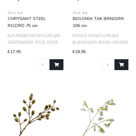
SILK-KA
SILK-KA
CHRYSANT STEEL
BEGONIA TAK BRN/GRN
ROZ/RD 75 cm
106 cm
KLEURRIJKE EN NATUURLIJKE
ROYALE EN NATUURLIJKE
SFEERMAKER: ROZE-RODE
BLIKVANGER: BRUIN-GROENE
CHRYSANTSTEEL VAN SILK-
BEGONIATAK VAN SILK-KA
€17,95
€18,95
KA (75 CM..
(106 CM)
..