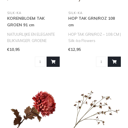
SILK-KA
SILK-KA
KORENBLOEM TAK
HOP TAK GRN/ROZ 108
GROEN 91 cm
cm
NATUURLIJKE EN ELEGANTE
HOP TAK GRN/ROZ – 108 CM |
BLIKVANGER: GROENE
Silk-ka Flowers
KORENBLOEMTAK VAN SILK-
Breng kleur en leven in je
€10,95
€12,95
KA (91 CM)
interie..
Vo..