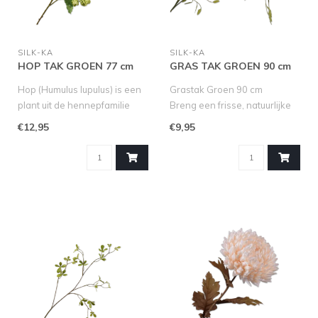
SILK-KA
SILK-KA
HOP TAK GROEN 77 cm
GRAS TAK GROEN 90 cm
Hop (Humulus lupulus) is een
Grastak Groen 90 cm
plant uit de hennepfamilie
Breng een frisse, natuurlijke
(Cannabaceae), die in Ne..
uitstraling in huis met deze ..
€12,95
€9,95