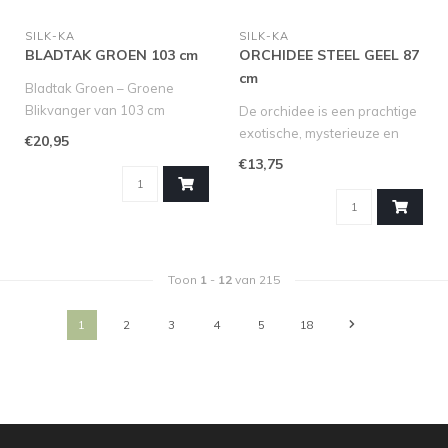
SILK-KA
SILK-KA
BLADTAK GROEN 103 cm
ORCHIDEE STEEL GEEL 87
cm
Bladtak Groen – Groene
Blikvanger van 103 cm
De orchidee is een prachtige
exotische, mysterieuze en
€20,95
De Bladtak Groen is een
fascinerende plant. Hij i..
€13,75
grote,..
Toon
1
-
12
van 215
1
2
3
4
5
18