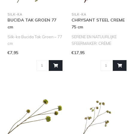
SILK-KA
SILK-KA
BUCIDA TAK GROEN 77
CHRYSANT STEEL CREME
cm
75 cm
Silk-ka Bucida Tak Groen – 77
SERENE EN NATUURLIJKE
cm
SFEERMAKER: CRÈME
Breng elegantie en een
CHRYSANTSTEEL VAN SILK-
€7,95
€17,95
verfijnde botanische ..
KA (75 CM)
Bren..