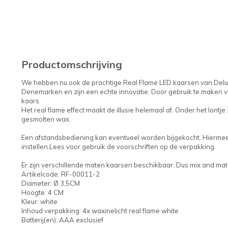
Productomschrijving
We hebben nu ook de prachtige Real Flame LED kaarsen van Delux
Denemarken en zijn een echte innovatie. Door gebruik te maken v
kaars.
Het real flame effect maakt de illusie helemaal af. Onder het lontje 
gesmolten wax.
Een afstandsbediening kan eventueel worden bijgekocht. Hiermee k
instellen.Lees voor gebruik de voorschriften op de verpakking.
Er zijn verschillende maten kaarsen beschikbaar. Dus mix and matc
Artikelcode: RF-00011-2
Diameter: Ø 3,5CM
Hoogte: 4 CM
Kleur: white
Inhoud verpakking: 4x waxinelicht real flame white
Batterij(en): AAA exclusief