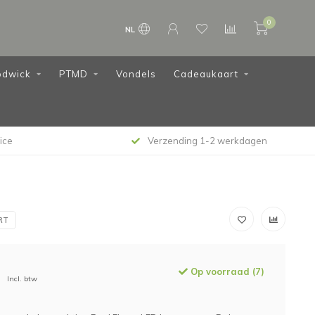
0
NL
dwick
PTMD
Vondels
Cadeaukaart
ice
Verzending 1-2 werkdagen
RT
Op voorraad (7)
Incl. btw