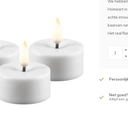
We hebben 
Homeart in 
echte innov
kaarsen net
Het real fl
Persoonlij
Niet goed?
Altijd een 