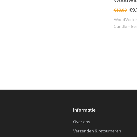
WoodWic
€9,
€13,90
WoodWick Bl
Candle – Een
Se..
Informatie
Over ons
Verzenden & retourneren