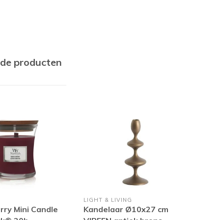
rde producten
K
LIGHT & LIVING
PTM
rry Mini Candle
Kandelaar Ø10x27 cm
LED