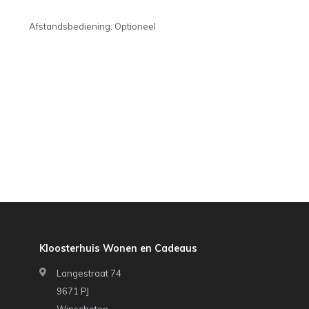
Afstandsbediening: Optioneel
Kloosterhuis Wonen en Cadeaus
Langestraat 74
9671 PJ
Winschoten