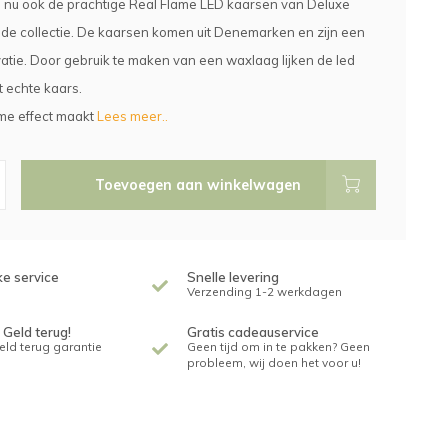
nu ook de prachtige Real Flame LED kaarsen van Deluxe
de collectie. De kaarsen komen uit Denemarken en zijn een
atie. Door gebruik te maken van een waxlaag lijken de led
 echte kaars.
ame effect maakt
Lees meer..
Toevoegen aan winkelwagen
ke service
Snelle levering
Verzending 1-2 werkdagen
 Geld terug!
Gratis cadeauservice
geld terug garantie
Geen tijd om in te pakken? Geen
probleem, wij doen het voor u!