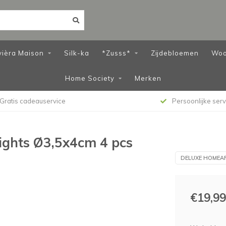
vièra Maison
Silk-ka
*Zusss*
Zijdebloemen
Woo
Home Society
Merken
Gratis cadeauservice
Persoonlijke serv
ights Ø3,5x4cm 4 pcs
DELUXE HOMEA
€19,99