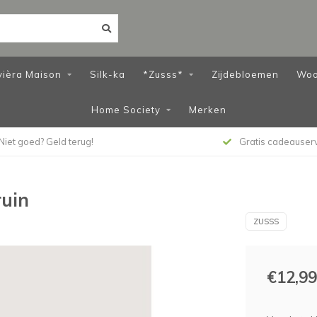
vièra Maison
Silk-ka
*Zusss*
Zijdebloemen
Woo
Home Society
Merken
Niet goed? Geld terug!
Gratis cadeauser
ruin
ZUSSS
€12,99