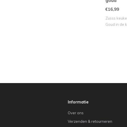
goud
€16,99
Zusss keuke
Goud in de 
Informatie
Over ons
Verzenden & retourneren