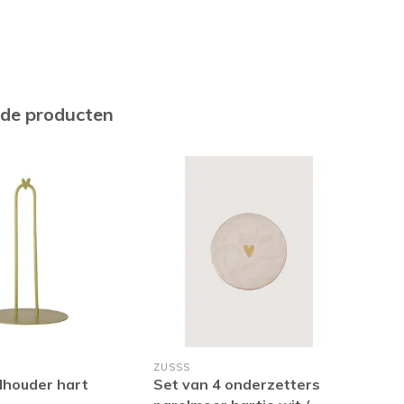
rde producten
ZUSSS
ZUS
lhouder hart
Set van 4 onderzetters
Set