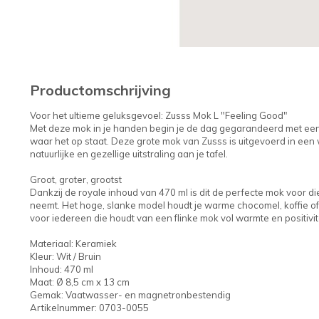
Productomschrijving
Voor het ultieme geluksgevoel: Zusss Mok L "Feeling Good"
Met deze mok in je handen begin je de dag gegarandeerd met een 
waar het op staat. Deze grote mok van Zusss is uitgevoerd in een
natuurlijke en gezellige uitstraling aan je tafel.
Groot, groter, grootst
Dankzij de royale inhoud van 470 ml is dit de perfecte mok voor di
neemt. Het hoge, slanke model houdt je warme chocomel, koffie of
voor iedereen die houdt van een flinke mok vol warmte en positivite
Materiaal: Keramiek
Kleur: Wit / Bruin
Inhoud: 470 ml
Maat: Ø 8,5 cm x 13 cm
Gemak: Vaatwasser- en magnetronbestendig
Artikelnummer: 0703-0055