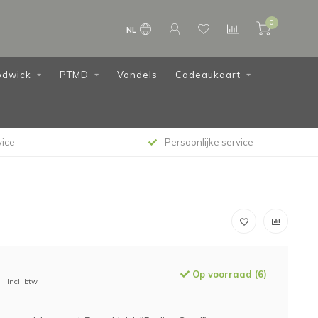
0
NL
dwick
PTMD
Vondels
Cadeaukaart
vice
Persoonlijke service
Op voorraad (6)
Incl. btw