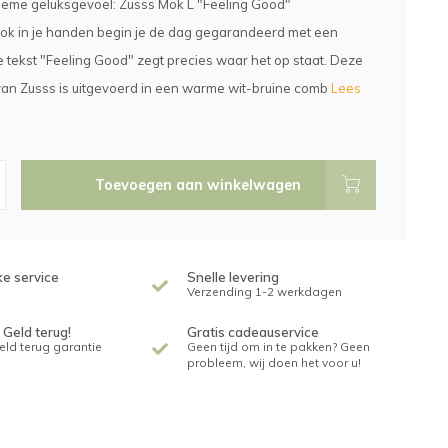
tieme geluksgevoel: Zusss Mok L "Feeling Good"
ok in je handen begin je de dag gegarandeerd met een
e tekst "Feeling Good" zegt precies waar het op staat. Deze
an Zusss is uitgevoerd in een warme wit-bruine comb
Lees
Toevoegen aan winkelwagen
ke service
Snelle levering
Verzending 1-2 werkdagen
 Geld terug!
Gratis cadeauservice
geld terug garantie
Geen tijd om in te pakken? Geen
probleem, wij doen het voor u!