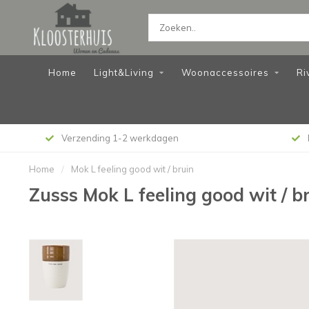
Home
Light&Living
Woonaccessoires
Ri
Verzending 1-2 werkdagen
Home
/
Mok L feeling good wit / bruin
Zusss Mok L feeling good wit / b