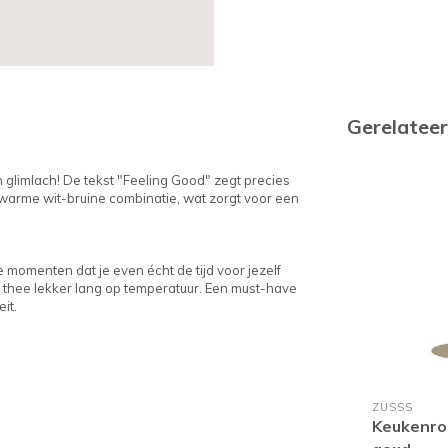
Gerelatee
glimlach! De tekst "Feeling Good" zegt precies
 warme wit-bruine combinatie, wat zorgt voor een
e momenten dat je even écht de tijd voor jezelf
 thee lekker lang op temperatuur. Een must-have
it.
ZUSSS
Keukenro