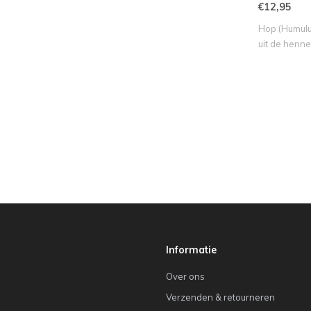
€12,95
Hop (Humulus
uit de henne
Informatie
Over ons
Verzenden & retourneren