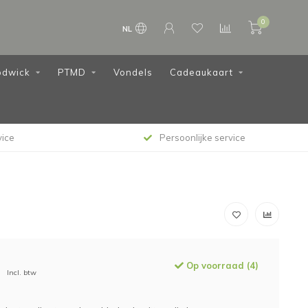
0
NL
dwick
PTMD
Vondels
Cadeaukaart
ice
Verzending 1-2 werkdagen
Op voorraad (4)
Incl. btw