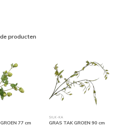
rde producten
SILK-KA
SILK
 GROEN 77 cm
GRAS TAK GROEN 90 cm
BUC