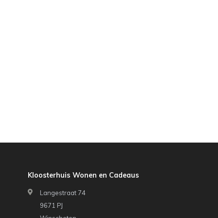
Kloosterhuis Wonen en Cadeaus
Langestraat 74
9671 PJ
Winschoten