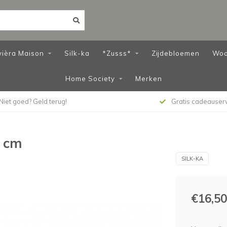
vièra Maison
Silk-ka
*Zusss*
Zijdebloemen
Woo
Home Society
Merken
Gratis cadeauservice
Persoonlijke serv
 cm
SILK-KA
€16,50