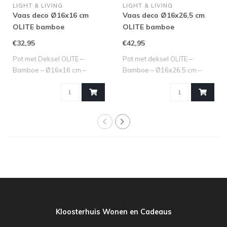
LIGHT & LIVING
LIGHT & LIVING
Vaas deco Ø16x16 cm
Vaas deco Ø16x26,5 cm
OLITE bamboe
OLITE bamboe
crème+donker bruin
crème+donker bruin
€32,95
€42,95
Pot met Deksel OLITE –
Pot met deksel OLITE –
Bamboe – Ø16x16 cm –
Bamboe – Ø16x26,5 cm –
Crème + Donkerbr..
Crème/Bruin M..
Kloosterhuis Wonen en Cadeaus