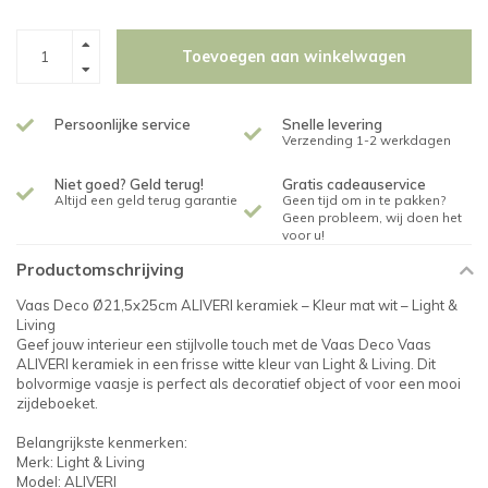
Toevoegen aan winkelwagen
Persoonlijke service
Snelle levering
Verzending 1-2 werkdagen
Niet goed? Geld terug!
Gratis cadeauservice
Altijd een geld terug garantie
Geen tijd om in te pakken?
Geen probleem, wij doen het
voor u!
Productomschrijving
Vaas Deco Ø21,5x25cm ALIVERI keramiek – Kleur mat wit – Light &
Living
Geef jouw interieur een stijlvolle touch met de Vaas Deco Vaas
ALIVERI keramiek in een frisse witte kleur van Light & Living. Dit
bolvormige vaasje is perfect als decoratief object of voor een mooi
zijdeboeket.
Belangrijkste kenmerken:
Merk: Light & Living
Model: ALIVERI