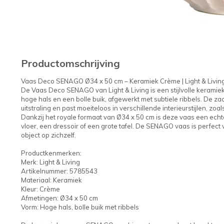
Productomschrijving
Vaas Deco SENAGO Ø34 x 50 cm – Keramiek Crème | Light & Livin
De Vaas Deco SENAGO van Light & Living is een stijlvolle keramie
hoge hals en een bolle buik, afgewerkt met subtiele ribbels. De z
uitstraling en past moeiteloos in verschillende interieurstijlen, zoa
Dankzij het royale formaat van Ø34 x 50 cm is deze vaas een echte 
vloer, een dressoir of een grote tafel. De SENAGO vaas is perfect
object op zichzelf.
Productkenmerken:
Merk: Light & Living
Artikelnummer: 5785543
Materiaal: Keramiek
Kleur: Crème
Afmetingen: Ø34 x 50 cm
Vorm: Hoge hals, bolle buik met ribbels