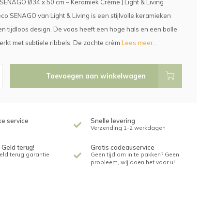
SENAGO Ø34 x 50 cm – Keramiek Crème | Light & Living
o SENAGO van Light & Living is een stijlvolle keramieken
n tijdloos design. De vaas heeft een hoge hals en een bolle
erkt met subtiele ribbels. De zachte crèm
Lees meer..
Toevoegen aan winkelwagen
ke service
Snelle levering
Verzending 1-2 werkdagen
 Geld terug!
Gratis cadeauservice
geld terug garantie
Geen tijd om in te pakken? Geen
probleem, wij doen het voor u!