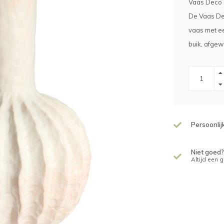
Vaas Deco 
De Vaas Dec
vaas met ee
buik, afgew
Persoonlij
Niet goed?
Altijd een 