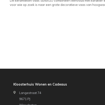
De keramieken vaas SENAGO combineert eenvoud met karakter en i
voor wie op zoek is naar een grote decoratieve vaas van hoogwaar
Kloosterhuis Wonen en Cadeaus
Langestraat 74
9671 PJ
Winschoten