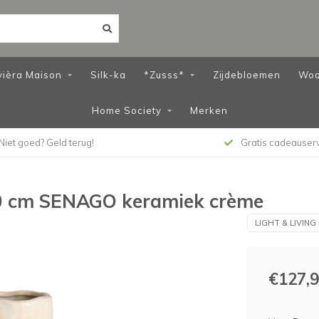
vièra Maison
Silk-ka
*Zusss*
Zijdebloemen
Woo
Home Society
Merken
Niet goed? Geld terug!
Gratis cadeauser
50 cm SENAGO keramiek crème
LIGHT & LIVING
€127,