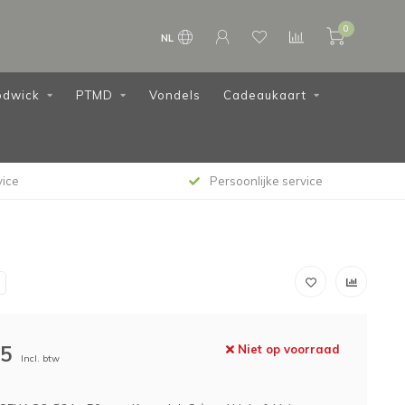
0
NL
dwick
PTMD
Vondels
Cadeaukaart
vice
Persoonlijke service
95
Niet op voorraad
Incl. btw