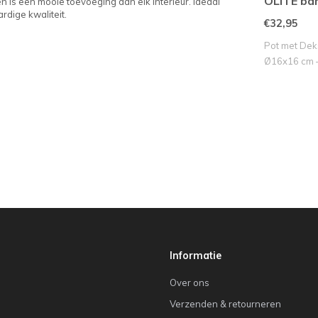
OLITE b
s een mooie toevoeging aan elk interieur. Ideaal
dige kwaliteit.
crème+do
€32,95
Pot met Dek
Ø16x16 cm –
Informatie
Over ons
Verzenden & retourneren