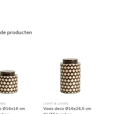
rde producten
VING
LIGHT & LIVING
LIGH
o Ø16x16 cm
Vaas deco Ø16x26,5 cm
Vaa