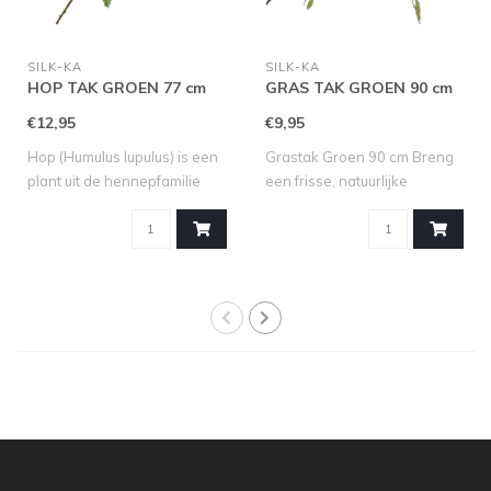
SILK-KA
SILK-KA
HOP TAK GROEN 77 cm
GRAS TAK GROEN 90 cm
€12,95
€9,95
Hop (Humulus lupulus) is een
Grastak Groen 90 cm Breng
plant uit de hennepfamilie
een frisse, natuurlijke
(Can..
uitstrali..