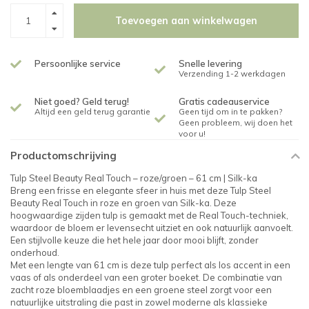
Toevoegen aan winkelwagen
Persoonlijke service
Snelle levering
Verzending 1-2 werkdagen
Niet goed? Geld terug!
Gratis cadeauservice
Altijd een geld terug garantie
Geen tijd om in te pakken?
Geen probleem, wij doen het
voor u!
Productomschrijving
Tulp Steel Beauty Real Touch – roze/groen – 61 cm | Silk-ka
Breng een frisse en elegante sfeer in huis met deze Tulp Steel
Beauty Real Touch in roze en groen van Silk-ka. Deze
hoogwaardige zijden tulp is gemaakt met de Real Touch-techniek,
waardoor de bloem er levensecht uitziet en ook natuurlijk aanvoelt.
Een stijlvolle keuze die het hele jaar door mooi blijft, zonder
onderhoud.
Met een lengte van 61 cm is deze tulp perfect als los accent in een
vaas of als onderdeel van een groter boeket. De combinatie van
zacht roze bloemblaadjes en een groene steel zorgt voor een
natuurlijke uitstraling die past in zowel moderne als klassieke