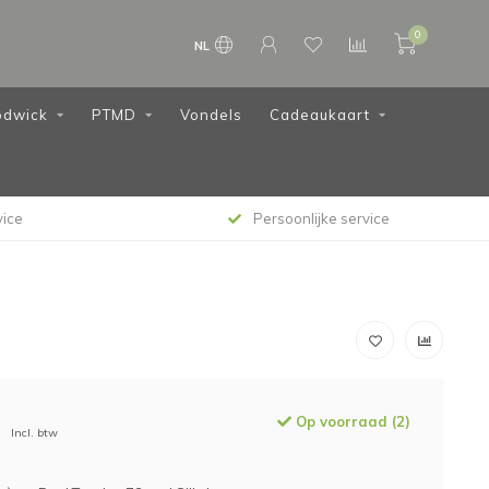
0
NL
dwick
PTMD
Vondels
Cadeaukaart
vice
Persoonlijke service
Op voorraad (2)
Incl. btw