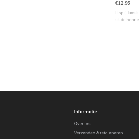
€12,95
Hop (Humulus
uit de henne
Informatie
Over ons
Verzenden & retourneren