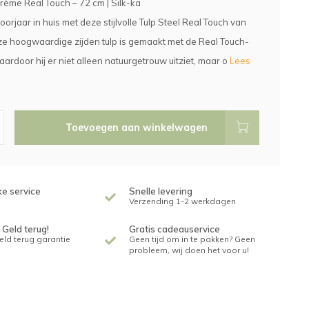
Crème Real Touch – 72 cm | Silk-ka
orjaar in huis met deze stijlvolle Tulp Steel Real Touch van
ze hoogwaardige zijden tulp is gemaakt met de Real Touch-
aardoor hij er niet alleen natuurgetrouw uitziet, maar o
Lees
Toevoegen aan winkelwagen
ke service
Snelle levering
Verzending 1-2 werkdagen
 Geld terug!
Gratis cadeauservice
geld terug garantie
Geen tijd om in te pakken? Geen
probleem, wij doen het voor u!