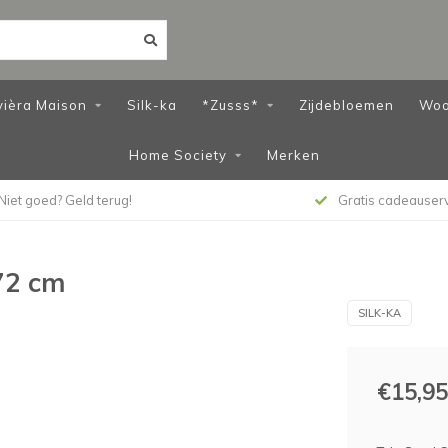
vièra Maison
Silk-ka
*Zusss*
Zijdebloemen
Woo
Home Society
Merken
Niet goed? Geld terug!
Gratis cadeauser
72 cm
SILK-KA
€15,95