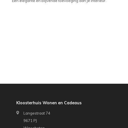
Een elegante en blijvende toevoeging aan je interieur.
Kloosterhuis Wonen en Cadeaus
Langestraat 74
9671 PJ
Winschoten