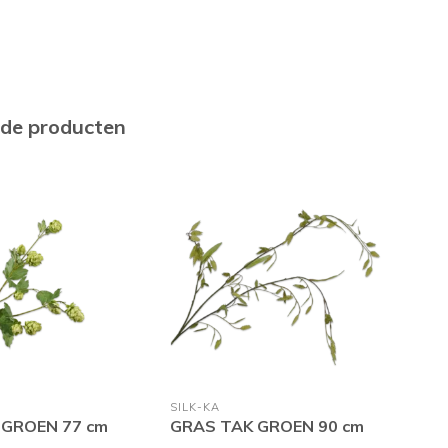
rde producten
SILK-KA
SILK
 GROEN 77 cm
GRAS TAK GROEN 90 cm
BUC