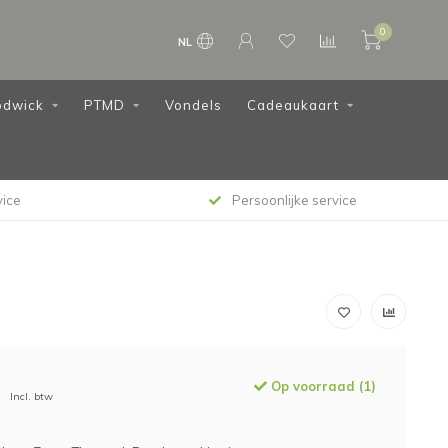
0
NL
dwick
PTMD
Vondels
Cadeaukaart
vice
Persoonlijke service
Op voorraad (1)
Incl. btw