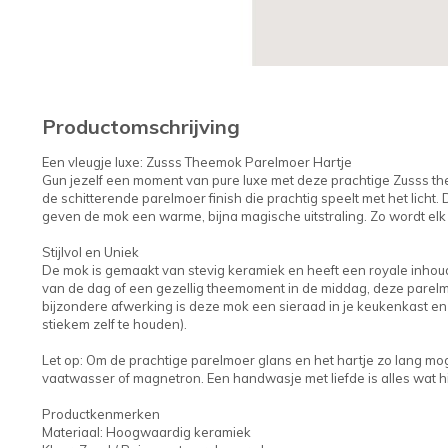
Productomschrijving
Een vleugje luxe: Zusss Theemok Parelmoer Hartje
Gun jezelf een moment van pure luxe met deze prachtige Zusss th
de schitterende parelmoer finish die prachtig speelt met het licht
geven de mok een warme, bijna magische uitstraling. Zo wordt elk 
Stijlvol en Uniek
De mok is gemaakt van stevig keramiek en heeft een royale inhoud 
van de dag of een gezellig theemoment in de middag, deze parelmo
bijzondere afwerking is deze mok een sieraad in je keukenkast e
stiekem zelf te houden).
Let op: Om de prachtige parelmoer glans en het hartje zo lang mo
vaatwasser of magnetron. Een handwasje met liefde is alles wat hi
Productkenmerken
Materiaal: Hoogwaardig keramiek