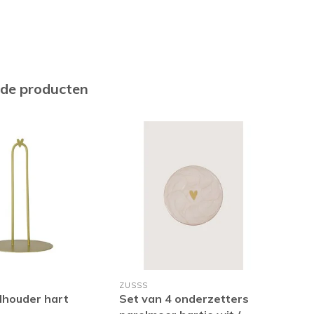
rde producten
ZUSSS
ZUS
lhouder hart
Set van 4 onderzetters
Set