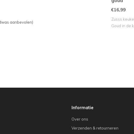
goud
€16,99
Zusss keuke
ndwas aanbevolen)
Goud in de 
Informatie
Over ons
Verzenden & retourneren