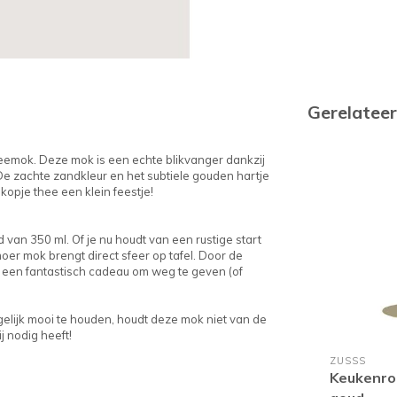
Gerelatee
eemok. Deze mok is een echte blikvanger dankzij
. De zachte zandkleur en het subtiele gouden hartje
kopje thee een klein feestje!
van 350 ml. Of je nu houdt van een rustige start
er mok brengt direct sfeer op tafel. Door de
n een fantastisch cadeau om weg te geven (of
gelijk mooi te houden, houdt deze mok niet van de
j nodig heeft!
ZUSSS
Keukenro