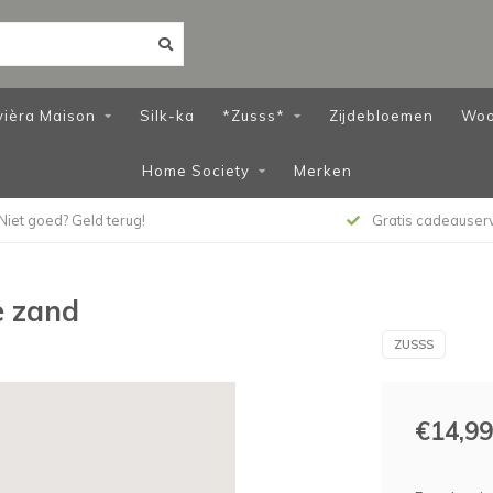
vièra Maison
Silk-ka
*Zusss*
Zijdebloemen
Woo
Home Society
Merken
Niet goed? Geld terug!
Gratis cadeauser
e zand
ZUSSS
€14,99