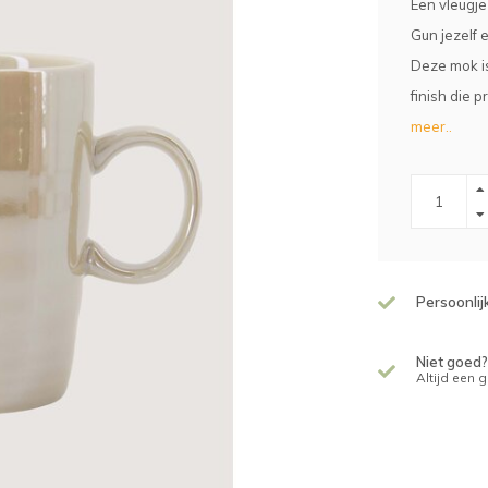
Een vleugje
Gun jezelf 
Deze mok is
finish die p
meer..
Persoonlij
Niet goed?
Altijd een 