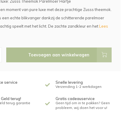
 luxe: Zusss Theemok Parelmoer Hartje
een moment van pure luxe met deze prachtige Zusss theemok.
 een echte blikvanger dankzij de schitterende parelmoer
rachtig speelt met het licht. De zachte zandkleur en het
Lees
Toevoegen aan winkelwagen
ke service
Snelle levering
Verzending 1-2 werkdagen
 Geld terug!
Gratis cadeauservice
geld terug garantie
Geen tijd om in te pakken? Geen
probleem, wij doen het voor u!