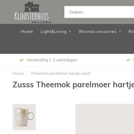
Home
Light&Living
Woonaccessoires
Ri
Verzending 1-2 werkdagen
Home
/
Theemok parelmoer hartje zand
Zusss Theemok parelmoer hartj