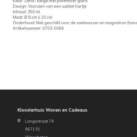
Kleur: Zand / Beige met parelmoer glans
Design: Voorzien van een subtiel hartje
Inhoud: 350 ml
Maat: Ø 8 cm x 10 cm
Onderhoud: Niet geschikt voor de vaatwasser en magnetron (ha
Artikelnummer: 0703-0066
Kloosterhuis Wonen en Cadeaus
Langestraat 74
9671 PJ
Winschoten