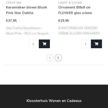
CHIVE INC
LIGHT & LIVING
Keramieken bloem Blush
Ornament Ø8x8 cm
Pink Star Dahlia
FLOWER glas crème
€37,95
€19,95
Star Dahlia Muurbloem –
KUNSTZINNIG EN VERFIJND:
Blush Pink – Ø12 cm Vergeet
CRÈME GLAZEN ORNAMENT
saaie s..
FLOWER VAN LI..
Kloosterhuis Wonen en Cadeaus