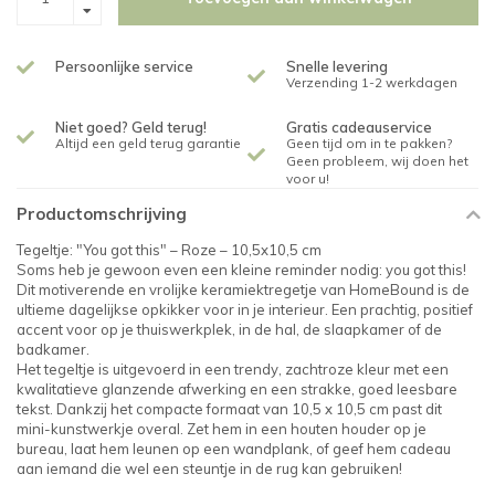
Persoonlijke service
Snelle levering
Verzending 1-2 werkdagen
Niet goed? Geld terug!
Gratis cadeauservice
Altijd een geld terug garantie
Geen tijd om in te pakken?
Geen probleem, wij doen het
voor u!
Productomschrijving
Tegeltje: "You got this" – Roze – 10,5x10,5 cm
Soms heb je gewoon even een kleine reminder nodig: you got this!
Dit motiverende en vrolijke keramiektregetje van HomeBound is de
ultieme dagelijkse opkikker voor in je interieur. Een prachtig, positief
accent voor op je thuiswerkplek, in de hal, de slaapkamer of de
badkamer.
Het tegeltje is uitgevoerd in een trendy, zachtroze kleur met een
kwalitatieve glanzende afwerking en een strakke, goed leesbare
tekst. Dankzij het compacte formaat van 10,5 x 10,5 cm past dit
mini-kunstwerkje overal. Zet hem in een houten houder op je
bureau, laat hem leunen op een wandplank, of geef hem cadeau
aan iemand die wel een steuntje in de rug kan gebruiken!