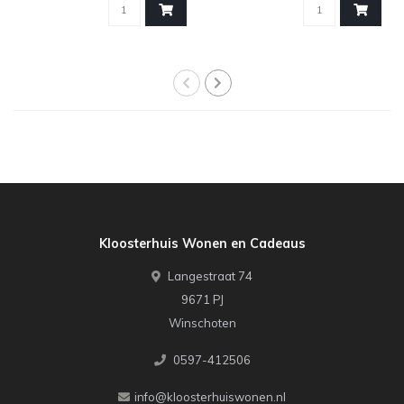
Kloosterhuis Wonen en Cadeaus
Langestraat 74
9671 PJ
Winschoten
0597-412506
info@kloosterhuiswonen.nl