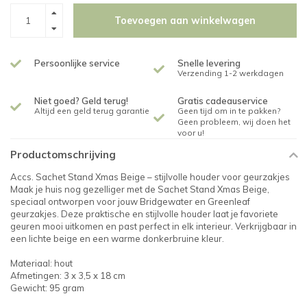
Toevoegen aan winkelwagen
Persoonlijke service
Snelle levering
Verzending 1-2 werkdagen
Niet goed? Geld terug!
Gratis cadeauservice
Altijd een geld terug garantie
Geen tijd om in te pakken?
Geen probleem, wij doen het
voor u!
Productomschrijving
Accs. Sachet Stand Xmas Beige – stijlvolle houder voor geurzakjes
Maak je huis nog gezelliger met de Sachet Stand Xmas Beige,
speciaal ontworpen voor jouw Bridgewater en Greenleaf
geurzakjes. Deze praktische en stijlvolle houder laat je favoriete
geuren mooi uitkomen en past perfect in elk interieur. Verkrijgbaar in
een lichte beige en een warme donkerbruine kleur.
Materiaal: hout
Afmetingen: 3 x 3,5 x 18 cm
Gewicht: 95 gram