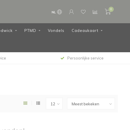
0
NL
dwick
PTMD
Vondels
Cadeaukaart
vice
Persoonlijke service