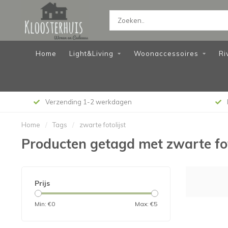
Home
Light&Living
Woonaccessoires
Ri
Verzending 1-2 werkdagen
Home
/
Tags
/
zwarte fotolijst
Producten getagd met zwarte fot
Prijs
Min: €
0
Max: €
5