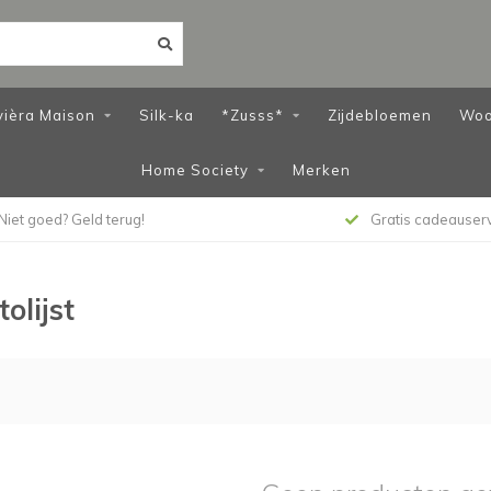
vièra Maison
Silk-ka
*Zusss*
Zijdebloemen
Woo
Home Society
Merken
Niet goed? Geld terug!
Gratis cadeauser
olijst