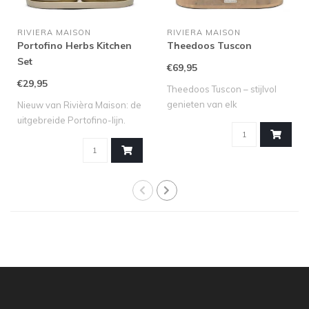
RIVIERA MAISON
RIVIERA MAISON
Portofino Herbs Kitchen
Theedoos Tuscon
Set
€69,95
€29,95
Theedoos Tuscon – stijlvol
genieten van elk
Nieuw van Rivièra Maison: de
theemoment Voor..
uitgebreide Portofino-lijn.
Dez..