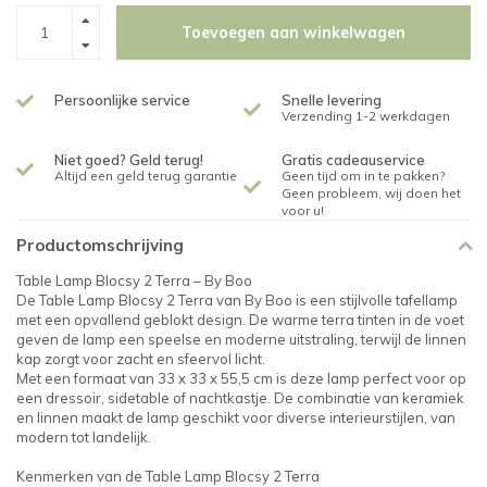
Toevoegen aan winkelwagen
Persoonlijke service
Snelle levering
Verzending 1-2 werkdagen
Niet goed? Geld terug!
Gratis cadeauservice
Altijd een geld terug garantie
Geen tijd om in te pakken?
Geen probleem, wij doen het
voor u!
Productomschrijving
Table Lamp Blocsy 2 Terra – By Boo
De Table Lamp Blocsy 2 Terra van By Boo is een stijlvolle tafellamp
met een opvallend geblokt design. De warme terra tinten in de voet
geven de lamp een speelse en moderne uitstraling, terwijl de linnen
kap zorgt voor zacht en sfeervol licht.
Met een formaat van 33 x 33 x 55,5 cm is deze lamp perfect voor op
een dressoir, sidetable of nachtkastje. De combinatie van keramiek
en linnen maakt de lamp geschikt voor diverse interieurstijlen, van
modern tot landelijk.
Kenmerken van de Table Lamp Blocsy 2 Terra