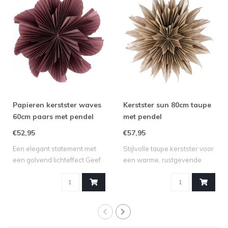
Papieren kerstster waves
Kerstster sun 80cm taupe
60cm paars met pendel
met pendel
€52,95
€57,95
Een elegant statement met
Stijlvolle taupe kerstster voor
een golvend lichteffect Geef
een warme, rustgevende
je i..
winte..