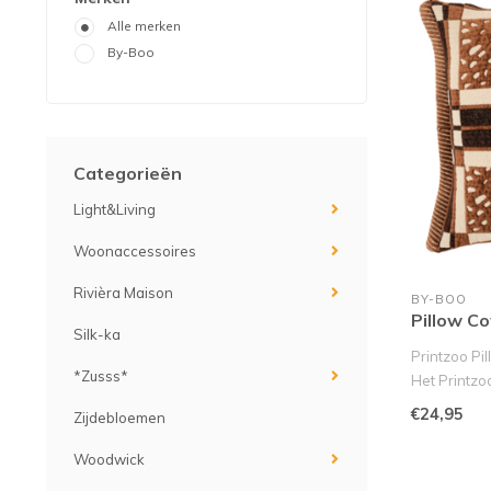
Alle merken
By-Boo
Categorieën
Light&Living
Woonaccessoires
Rivièra Maison
BY-BOO
Pillow C
Silk-ka
Printzoo Pi
*Zusss*
Het Printzo
..
€24,95
Zijdebloemen
Woodwick