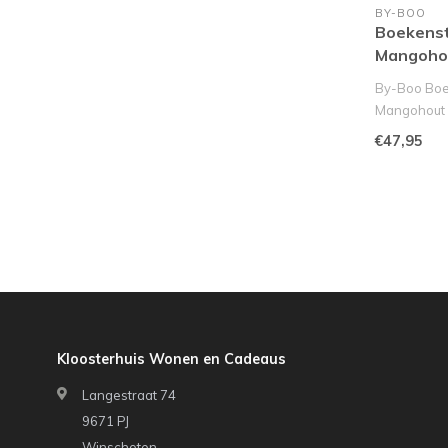
BY-BOO
Boekenst
Mangohou
By-Boo Boek
Mangohout 
Zet je moois
€47,95
Kloosterhuis Wonen en Cadeaus
Langestraat 74
9671 PJ
Winschoten