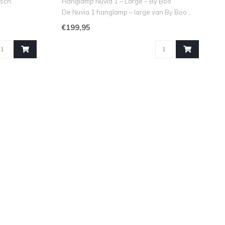
isch
Hanglamp Nuvia 1 – Large – By Boo
De Nuvia 1 hanglamp – large van By Boo ..
€199,95