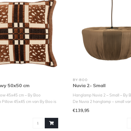
BY-BOO
owy 50x50 cm
Nuvia 2- Small
llow 45x45 cm – By Boo
Hanglamp Nuvia 2 – Small – By 
o Pillow 45x45 cm van By Boo is
De Nuvia 2 hanglamp – small van
€139,95