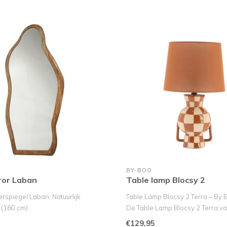
BY-BOO
ror Laban
Table lamp Blocsy 2
rspiegel Laban: Natuurlijk
Table Lamp Blocsy 2 Terra – By 
 (180 cm)
De Table Lamp Blocsy 2 Terra v
dloze eye..
is..
€129,95