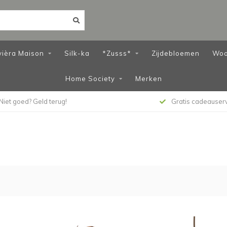
vièra Maison
Silk-ka
*Zusss*
Zijdebloemen
Woo
Home Society
Merken
Niet goed? Geld terug!
Gratis cadeauser