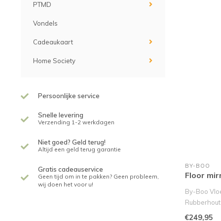
PTMD
Vondels
Cadeaukaart
Home Society
Persoonlijke service
Snelle levering
Verzending 1-2 werkdagen
Niet goed? Geld terug!
Altijd een geld terug garantie
BY-BOO
Gratis cadeauservice
Floor mir
Geen tijd om in te pakken? Geen probleem,
wij doen het voor u!
By-Boo Vloe
Rubberhout
Haal een tij
€249,95