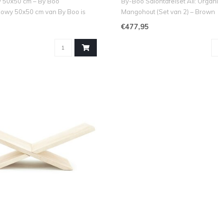
y 50x50 cm – By Boo
By-Boo Salontafelset All: Organ
Cowy 50x50 cm van By Boo is
Mangohout (Set van 2) – Brown
Haal de nat..
€477,95