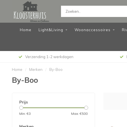
Home
Light&Living
Woonaccessoires
Ri
Verzending 1-2 werkdagen
Home
/
Merken
/
By-Boo
By-Boo
Prijs
Min: €
0
Max: €
500
Merken