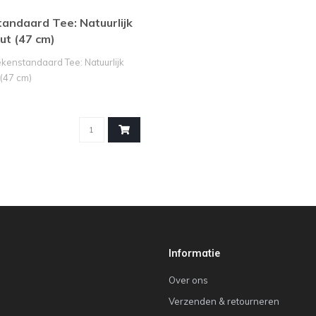
andaard Tee: Natuurlijk
t (47 cm)
enstandaard Tee: Natuurlijk
(47 cm)
te boeken ..
Informatie
Over ons
Verzenden & retourneren