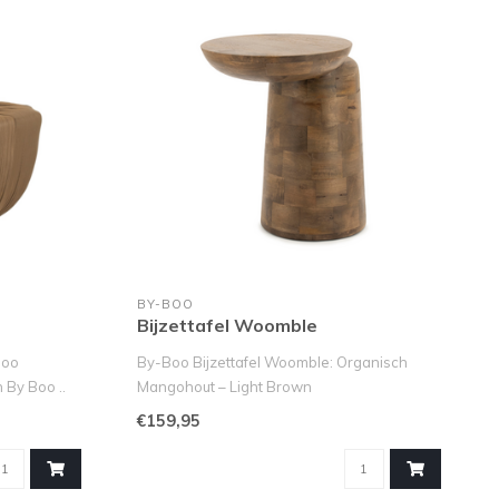
BY-BOO
Bijzettafel Woomble
Boo
By-Boo Bijzettafel Woomble: Organisch
 By Boo ..
Mangohout – Light Brown
Breng een uniek..
€159,95