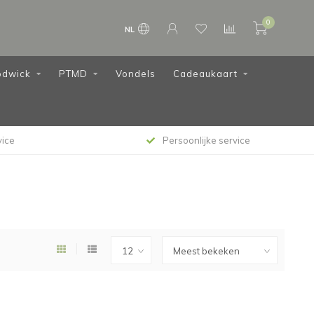
0
NL
dwick
PTMD
Vondels
Cadeaukaart
vice
Persoonlijke service