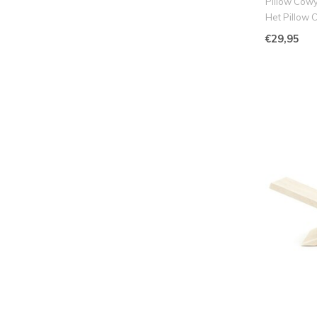
Pillow Cow
Het Pillow 
een zach..
€29,95