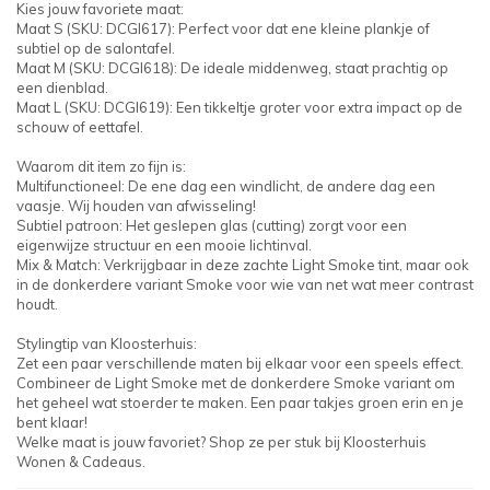
Kies jouw favoriete maat:
Maat S (SKU: DCGI617): Perfect voor dat ene kleine plankje of
subtiel op de salontafel.
Maat M (SKU: DCGI618): De ideale middenweg, staat prachtig op
een dienblad.
Maat L (SKU: DCGI619): Een tikkeltje groter voor extra impact op de
schouw of eettafel.
Waarom dit item zo fijn is:
Multifunctioneel: De ene dag een windlicht, de andere dag een
vaasje. Wij houden van afwisseling!
Subtiel patroon: Het geslepen glas (cutting) zorgt voor een
eigenwijze structuur en een mooie lichtinval.
Mix & Match: Verkrijgbaar in deze zachte Light Smoke tint, maar ook
in de donkerdere variant Smoke voor wie van net wat meer contrast
houdt.
Stylingtip van Kloosterhuis:
Zet een paar verschillende maten bij elkaar voor een speels effect.
Combineer de Light Smoke met de donkerdere Smoke variant om
het geheel wat stoerder te maken. Een paar takjes groen erin en je
bent klaar!
Welke maat is jouw favoriet? Shop ze per stuk bij Kloosterhuis
Wonen & Cadeaus.