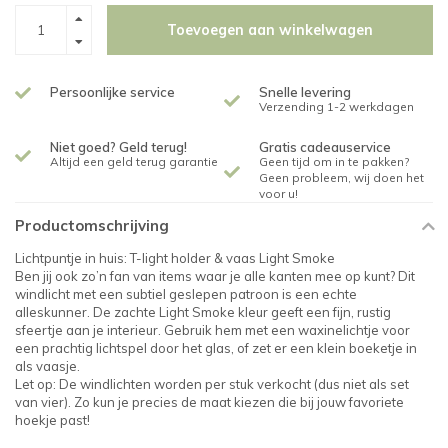
Toevoegen aan winkelwagen
Persoonlijke service
Snelle levering
Verzending 1-2 werkdagen
Niet goed? Geld terug!
Gratis cadeauservice
Altijd een geld terug garantie
Geen tijd om in te pakken?
Geen probleem, wij doen het
voor u!
Productomschrijving
Lichtpuntje in huis: T-light holder & vaas Light Smoke
Ben jij ook zo’n fan van items waar je alle kanten mee op kunt? Dit
windlicht met een subtiel geslepen patroon is een echte
alleskunner. De zachte Light Smoke kleur geeft een fijn, rustig
sfeertje aan je interieur. Gebruik hem met een waxinelichtje voor
een prachtig lichtspel door het glas, of zet er een klein boeketje in
als vaasje.
Let op: De windlichten worden per stuk verkocht (dus niet als set
van vier). Zo kun je precies de maat kiezen die bij jouw favoriete
hoekje past!