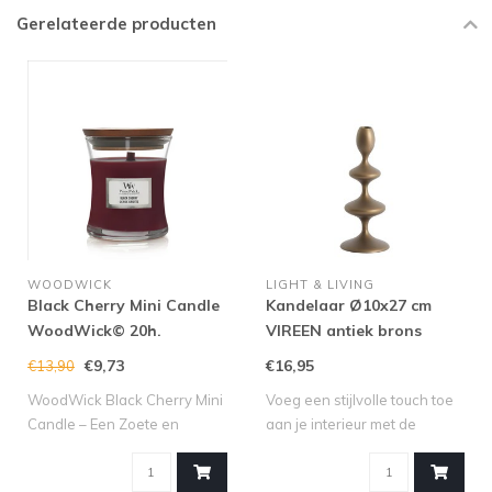
Gerelateerde producten
WOODWICK
LIGHT & LIVING
Black Cherry Mini Candle
Kandelaar Ø10x27 cm
WoodWick© 20h.
VIREEN antiek brons
€9,73
€16,95
€13,90
WoodWick Black Cherry Mini
Voeg een stijlvolle touch toe
Candle – Een Zoete en
aan je interieur met de
Fruitige Se..
kandel..