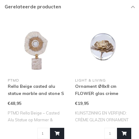
Gerelateerde producten
PTMD
LIGHT & LIVING
Rella Beige casted alu
Ornament Ø8x8 cm
statue marble and stone S
FLOWER glas crème
€48,95
€19,95
PTMD Rella Beige – Casted
KUNSTZINNIG EN VERFIJND:
Alu Statue op Marmer &
CRÈME GLAZEN ORNAMENT
Steen (S) ..
FLOWER VAN LI..