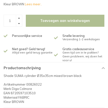
Kleur BROWN
Lees meer..
Toevoegen aan winkelwagen
Persoonlijke service
Snelle levering
Verzending 1-2 werkdagen
Niet goed? Geld terug!
Gratis cadeauservice
Altijd een geld terug garantie
Geen tijd om in te pakken?
Geen probleem, wij doen het
voor u!
Productomschrijving
Shade SUMA cylinder Ø35x35cm mixed brown black
Artikelnummer 00826022
Merk Diga Colmore
EAN 8720597103510
Materiaal FABRIC
Kleur BROWN