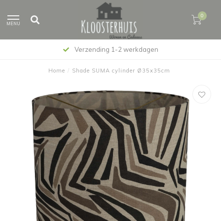
0
MENU
Verzending 1-2 werkdagen
Home
/
Shade SUMA cylinder Ø35x35cm