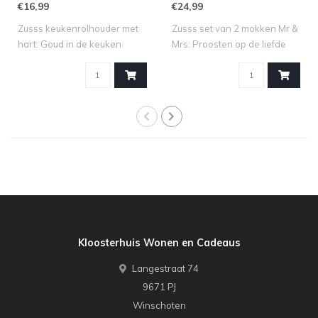
€16,99
€24,99
Zusss keukenrolhouder met
Zusss set van 2 mokken Mr &
hart: Goud in de keuken
Mrs: Proosten op de liefde
Maak van ..
Vier..
Kloosterhuis Wonen en Cadeaus
Langestraat 74
9671 PJ
Winschoten