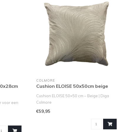
COLMORE
10x28cm
Cushion ELOISE 50x50cm beige
Cushion ELOISE 50×50 cm – Beige | Diga
Colmore
r voor een
Dit voorjaar verrast Diga Col..
€59,95