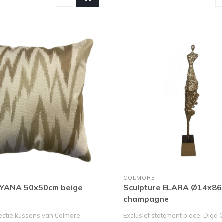
COLMORE
AYANA 50x50cm beige
Sculpture ELARA Ø14x8
champagne
ectie kussens van Colmore
Exclusief statement piece: Diga