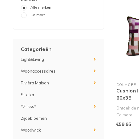
Alle merken
Colmore
Categorieën
Light&Living
Woonaccessoires
Rivièra Maison
COLMORE
Cushion l
Silk-ka
60x35
*Zusss*
Ontdek de n
Colmore.
Zijdebloemen
Van prachtige
€59,95
Woodwick