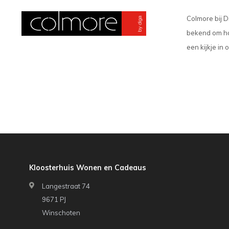
Colmore bij D
bekend om haa
een kijkje in
Kloosterhuis Wonen en Cadeaus
Langestraat 74
9671 PJ
Winschoten