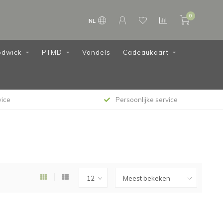
0
NL
dwick
PTMD
Vondels
Cadeaukaart
vice
Persoonlijke service