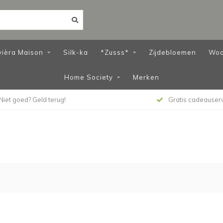
vièra Maison
Silk-ka
*Zusss*
Zijdebloemen
Woo
Home Society
Merken
Niet goed? Geld terug!
Gratis cadeauser