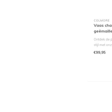
COLMORE
Vaas cha
geëmaill
Ontdek de p
stijl met on
€99,95