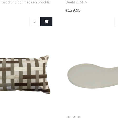
ast dit najaar met een prachti..
Beeld ELARA
Zoek je een opvallend kunst..
€129,95
COLMORE