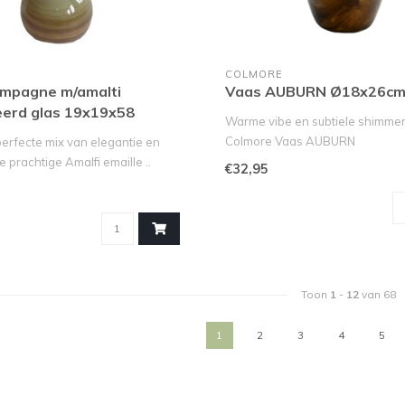
COLMORE
mpagne m/amalti
Vaas AUBURN Ø18x26cm
eerd glas 19x19x58
Warme vibe en subtiele shimmer
Colmore Vaas AUBURN
erfecte mix van elegantie en
Zoek je een echte eyec..
ze prachtige Amalfi emaille ..
€32,95
Toon
1
-
12
van 68
1
2
3
4
5