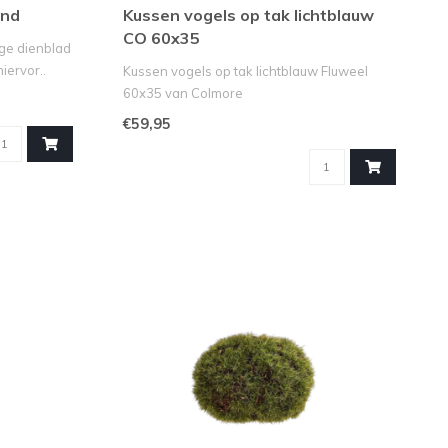
and
Kussen vogels op tak lichtblauw
CO 60x35
ige dienblad
iervor..
Kussen vogels op tak lichtblauw Fluweel
60x35 van Colmore
€59,95
Breng luxe en flair..