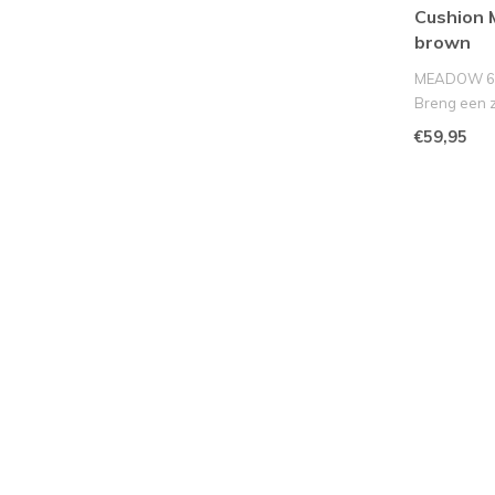
Cushion
brown
MEADOW 60
Breng een za
..
€59,95