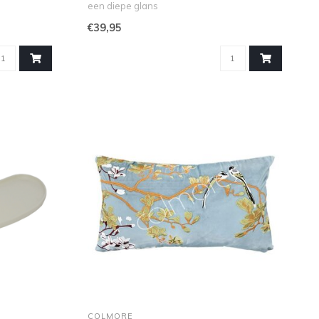
een diepe glans
Ontdek de Vaas OSCAR va..
€39,95
COLMORE