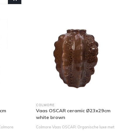
COLMORE
6cm
Vaas OSCAR ceramic Ø23x29cm
white brown
 Colmore
Colmore Vaas OSCAR: Organische luxe met