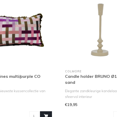
COLMORE
ines multi/purple CO
Candle holder BRUNO Ø
sand
ieuwste kussencollectie van
Elegante zandkleurige kandelaa
sfeervol interieur
 natuurlijke tint..
Breng warmte en des..
€19,95