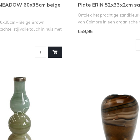
 MEADOW 60x35cm beige
Plate ERIN 52x33x2cm s
Ontdek het prachtige zandkleur
van Colmore in een organische n
x35cm – Beige Brown
chte, stijlvolle touch in huis met
€59,95