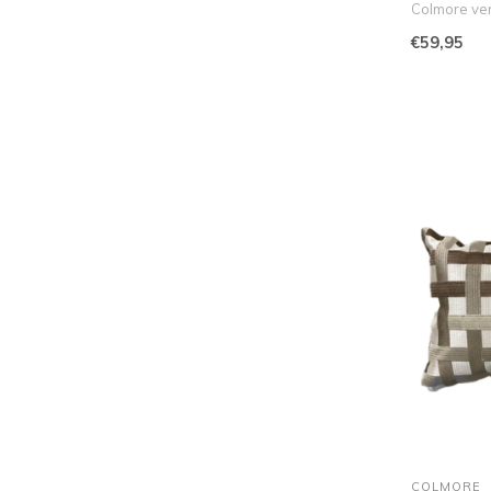
Colmore verr
€59,95
COLMORE