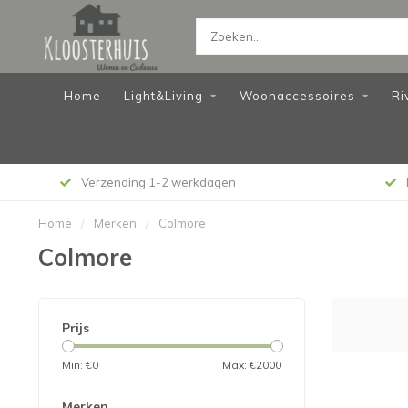
Home
Light&Living
Woonaccessoires
Ri
Verzending 1-2 werkdagen
Home
/
Merken
/
Colmore
Colmore
Prijs
Min: €
0
Max: €
2000
Merken