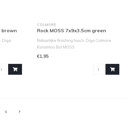
COLMORE
 brown
Rock MOSS 7x9x3.5cm green
: Diga
Natuurlijke finishing touch: Diga Colmore
Kunstmos Bol MOSS
Zoek je de perfecte..
€1,95
6