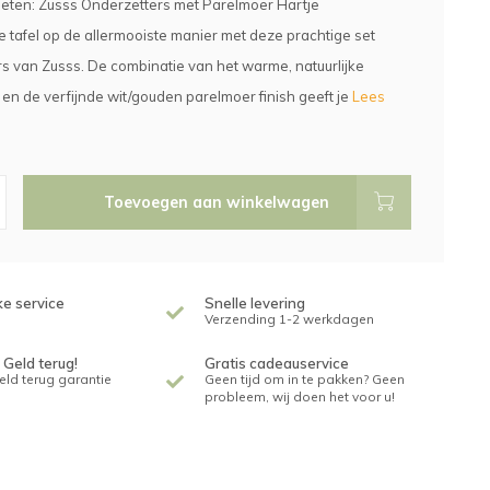
nieten: Zusss Onderzetters met Parelmoer Hartje
 tafel op de allermooiste manier met deze prachtige set
s van Zusss. De combinatie van het warme, natuurlijke
n de verfijnde wit/gouden parelmoer finish geeft je
Lees
Toevoegen aan winkelwagen
ke service
Snelle levering
Verzending 1-2 werkdagen
 Geld terug!
Gratis cadeauservice
geld terug garantie
Geen tijd om in te pakken? Geen
probleem, wij doen het voor u!