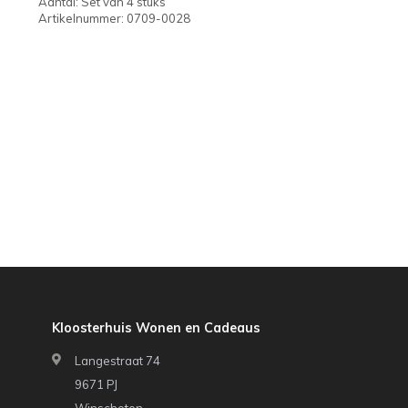
Aantal: Set van 4 stuks
Artikelnummer: 0709-0028
Kloosterhuis Wonen en Cadeaus
Langestraat 74
9671 PJ
Winschoten