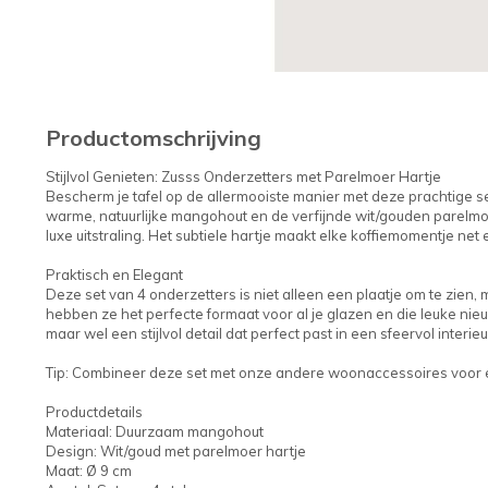
Productomschrijving
Stijlvol Genieten: Zusss Onderzetters met Parelmoer Hartje
Bescherm je tafel op de allermooiste manier met deze prachtige s
warme, natuurlijke mangohout en de verfijnde wit/gouden parelmoer
luxe uitstraling. Het subtiele hartje maakt elke koffiemomentje net
Praktisch en Elegant
Deze set van 4 onderzetters is niet alleen een plaatje om te zien,
hebben ze het perfecte formaat voor al je glazen en die leuke ni
maar wel een stijlvol detail dat perfect past in een sfeervol interieu
Tip: Combineer deze set met onze andere woonaccessoires voor ee
Productdetails
Materiaal: Duurzaam mangohout
Design: Wit/goud met parelmoer hartje
Maat: Ø 9 cm