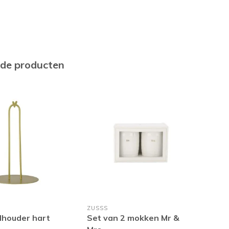
rde producten
ZUSSS
ZUS
lhouder hart
Set van 2 mokken Mr &
Geu