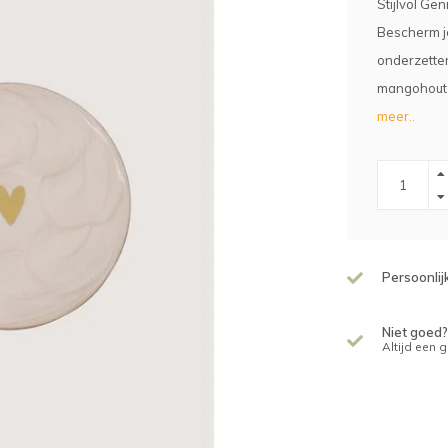
Stijlvol Ge
Bescherm je
onderzetter
mangohout e
meer..
Persoonlij
Niet goed?
Altijd een 