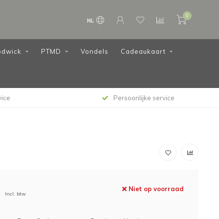
0
NL
dwick
PTMD
Vondels
Cadeaukaart
vice
Persoonlijke service
Niet op voorraad
Incl. btw