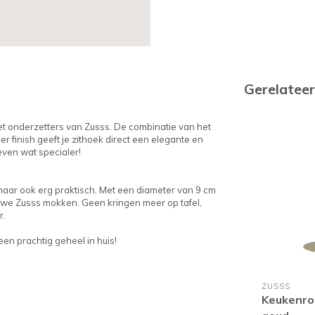
Gerelatee
et onderzetters van Zusss. De combinatie van het
 finish geeft je zithoek direct een elegante en
 even wat specialer!
 maar ook erg praktisch. Met een diameter van 9 cm
euwe Zusss mokken. Geen kringen meer op tafel,
r.
n prachtig geheel in huis!
ZUSSS
Keukenro