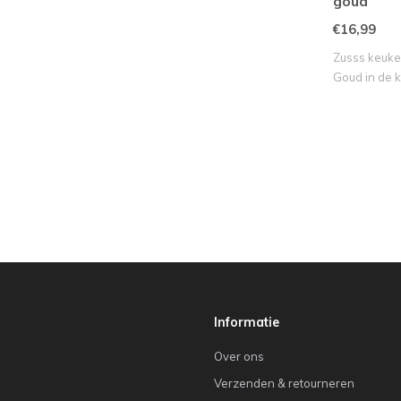
goud
€16,99
Zusss keuke
Goud in de 
Informatie
Over ons
Verzenden & retourneren