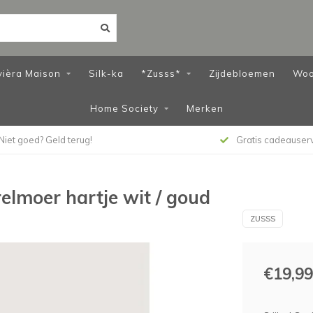
vièra Maison
Silk-ka
*Zusss*
Zijdebloemen
Woo
Home Society
Merken
Niet goed? Geld terug!
Gratis cadeauser
elmoer hartje wit / goud
ZUSSS
€19,99