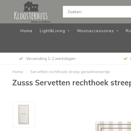
Home
Light&Living
Woonaccessoires
Ri
Verzending 1-2 werkdagen
Home
/
Servetten rechthoek streep genietmomentje
Zusss Servetten rechthoek stre