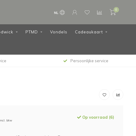
0
NL
dwick
PTMD
Vondels
Cadeaukaart
vice
Persoonlijke service
Op voorraad (6)
Incl. btw