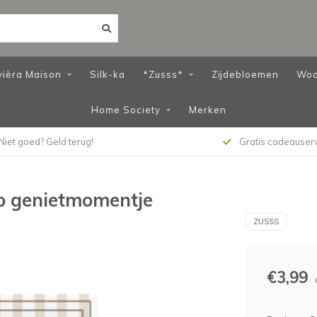
vièra Maison
Silk-ka
*Zusss*
Zijdebloemen
Woo
Home Society
Merken
Niet goed? Geld terug!
Gratis cadeauser
ep genietmomentje
ZUSSS
€3,99