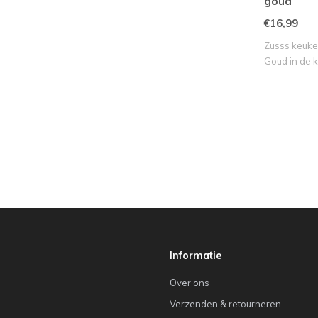
goud
€16,99
Zusss keuke
Goud in de 
Informatie
Over ons
Verzenden & retourneren