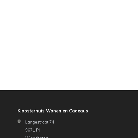
Kloosterhuis Wonen en Cadeaus
Langestraat 74
9671 PJ
Winschoten