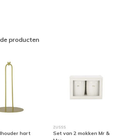
rde producten
ZUSSS
ZUS
lhouder hart
Set van 2 mokken Mr &
Set