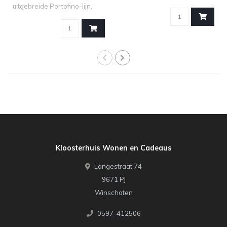
theemoment Voor..
uitgebreide Portofino-lijn.
Dez..
Kloosterhuis Wonen en Cadeaus
Langestraat 74
9671 PJ
Winschoten
0597-412506