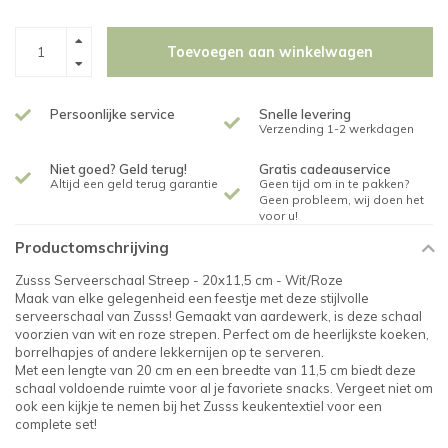
Toevoegen aan winkelwagen
Persoonlijke service
Snelle levering
Verzending 1-2 werkdagen
Niet goed? Geld terug!
Gratis cadeauservice
Altijd een geld terug garantie
Geen tijd om in te pakken?
Geen probleem, wij doen het
voor u!
Productomschrijving
Zusss Serveerschaal Streep - 20x11,5 cm - Wit/Roze
Maak van elke gelegenheid een feestje met deze stijlvolle
serveerschaal van Zusss! Gemaakt van aardewerk, is deze schaal
voorzien van wit en roze strepen. Perfect om de heerlijkste koeken,
borrelhapjes of andere lekkernijen op te serveren.
Met een lengte van 20 cm en een breedte van 11,5 cm biedt deze
schaal voldoende ruimte voor al je favoriete snacks. Vergeet niet om
ook een kijkje te nemen bij het Zusss keukentextiel voor een
complete set!