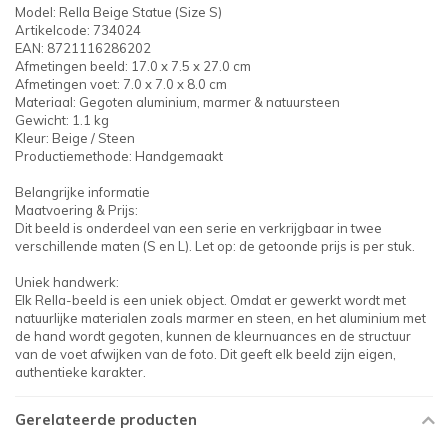
Model: Rella Beige Statue (Size S)
Artikelcode: 734024
EAN: 8721116286202
Afmetingen beeld: 17.0 x 7.5 x 27.0 cm
Afmetingen voet: 7.0 x 7.0 x 8.0 cm
Materiaal: Gegoten aluminium, marmer & natuursteen
Gewicht: 1.1 kg
Kleur: Beige / Steen
Productiemethode: Handgemaakt
Belangrijke informatie
Maatvoering & Prijs:
Dit beeld is onderdeel van een serie en verkrijgbaar in twee
verschillende maten (S en L). Let op: de getoonde prijs is per stuk.
Uniek handwerk:
Elk Rella-beeld is een uniek object. Omdat er gewerkt wordt met
natuurlijke materialen zoals marmer en steen, en het aluminium met
de hand wordt gegoten, kunnen de kleurnuances en de structuur
van de voet afwijken van de foto. Dit geeft elk beeld zijn eigen,
authentieke karakter.
Gerelateerde producten