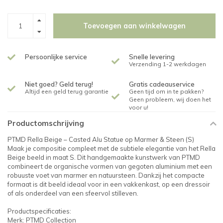
Toevoegen aan winkelwagen
Persoonlijke service
Snelle levering
Verzending 1-2 werkdagen
Niet goed? Geld terug!
Gratis cadeauservice
Altijd een geld terug garantie
Geen tijd om in te pakken?
Geen probleem, wij doen het
voor u!
Productomschrijving
PTMD Rella Beige – Casted Alu Statue op Marmer & Steen (S)
Maak je compositie compleet met de subtiele elegantie van het Rella
Beige beeld in maat S. Dit handgemaakte kunstwerk van PTMD
combineert de organische vormen van gegoten aluminium met een
robuuste voet van marmer en natuursteen. Dankzij het compacte
formaat is dit beeld ideaal voor in een vakkenkast, op een dressoir
of als onderdeel van een sfeervol stilleven.
Productspecificaties:
Merk: PTMD Collection