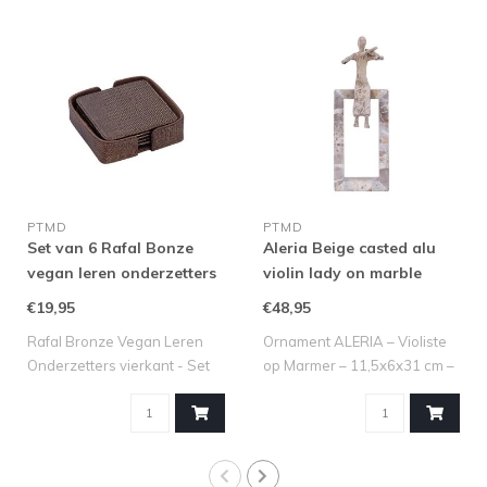
PTMD
PTMD
Set van 6 Rafal Bonze
Aleria Beige casted alu
vegan leren onderzetters
violin lady on marble
vierkant
base
€19,95
€48,95
Rafal Bronze Vegan Leren
Ornament ALERIA – Violiste
Onderzetters vierkant - Set
op Marmer – 11,5x6x31 cm –
van 6 s..
Beige ..