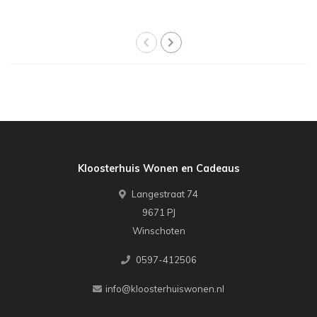
Kloosterhuis Wonen en Cadeaus
Langestraat 74
9671 PJ
Winschoten
0597-412506
info@kloosterhuiswonen.nl