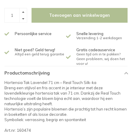
Toevoegen aan winkelwagen
Persoonlijke service
Snelle levering
Verzending 1-2 werkdagen
Niet goed? Geld terug!
Gratis cadeauservice
Altijd een geld terug garantie
Geen tijd om in te pakken?
Geen probleem, wij doen het
voor u!
Productomschrijving
Hortensia Tak Lavendel 71 cm – Real Touch Silk-ka
Breng een stijlvol en fris accent in je interieur met deze
lavendelkleurige hortensia tak van 71 cm. Dankzij de Real Touch
technologie voelt de bloem bijna echt aan, waardoor hij een
natuurlijke uitstraling heeft.
Hortensia’s zijn populaire bloemen die prachtig tot hun recht komen
in boeketten of als losse decoratie.
Symboliek: verrassing, begrip en spontaniteit
Art.nr: 160474