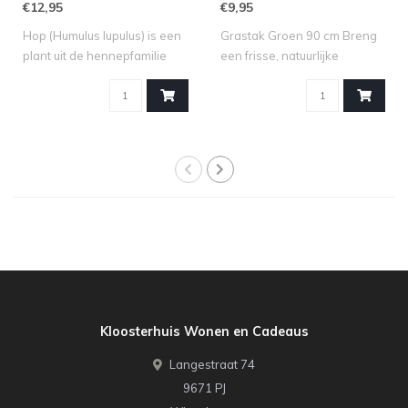
€12,95
€9,95
Hop (Humulus lupulus) is een
Grastak Groen 90 cm Breng
plant uit de hennepfamilie
een frisse, natuurlijke
(Can..
uitstrali..
Kloosterhuis Wonen en Cadeaus
Langestraat 74
9671 PJ