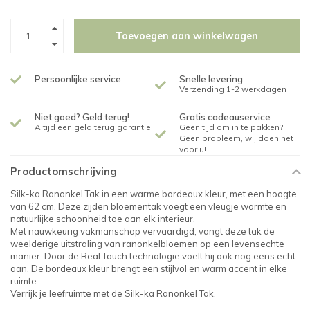
Toevoegen aan winkelwagen
Persoonlijke service
Snelle levering
Verzending 1-2 werkdagen
Niet goed? Geld terug!
Gratis cadeauservice
Altijd een geld terug garantie
Geen tijd om in te pakken?
Geen probleem, wij doen het
voor u!
Productomschrijving
Silk-ka Ranonkel Tak in een warme bordeaux kleur, met een hoogte
van 62 cm. Deze zijden bloementak voegt een vleugje warmte en
natuurlijke schoonheid toe aan elk interieur.
Met nauwkeurig vakmanschap vervaardigd, vangt deze tak de
weelderige uitstraling van ranonkelbloemen op een levensechte
manier. Door de Real Touch technologie voelt hij ook nog eens echt
aan. De bordeaux kleur brengt een stijlvol en warm accent in elke
ruimte.
Verrijk je leefruimte met de Silk-ka Ranonkel Tak.