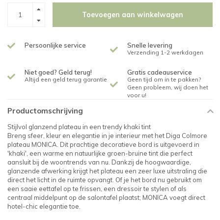
Toevoegen aan winkelwagen
Persoonlijke service
Snelle levering
Verzending 1-2 werkdagen
Niet goed? Geld terug!
Gratis cadeauservice
Altijd een geld terug garantie
Geen tijd om in te pakken?
Geen probleem, wij doen het
voor u!
Productomschrijving
Stijlvol glanzend plateau in een trendy khaki tint
Breng sfeer, kleur en elegantie in je interieur met het Diga Colmore
plateau MONICA. Dit prachtige decoratieve bord is uitgevoerd in
'khaki', een warme en natuurlijke groen-bruine tint die perfect
aansluit bij de woontrends van nu. Dankzij de hoogwaardige,
glanzende afwerking krijgt het plateau een zeer luxe uitstraling die
direct het licht in de ruimte opvangt. Of je het bord nu gebruikt om
een saaie eettafel op te frissen, een dressoir te stylen of als
centraal middelpunt op de salontafel plaatst; MONICA voegt direct
hotel-chic elegantie toe.