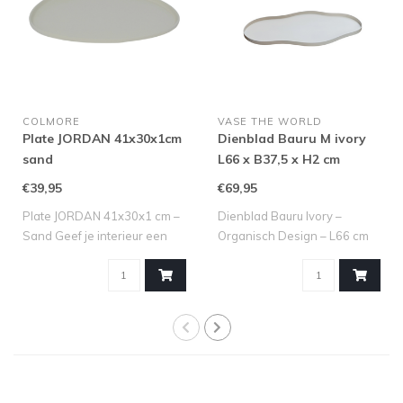
COLMORE
VASE THE WORLD
Plate JORDAN 41x30x1cm
Dienblad Bauru M ivory
sand
L66 x B37,5 x H2 cm
€39,95
€69,95
Plate JORDAN 41x30x1 cm –
Dienblad Bauru Ivory –
Sand Geef je interieur een
Organisch Design – L66 cm
stijlv..
Op zoek na..