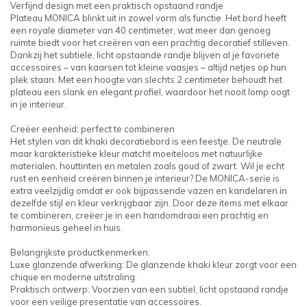
Verfijnd design met een praktisch opstaand randje
Plateau MONICA blinkt uit in zowel vorm als functie. Het bord heeft
een royale diameter van 40 centimeter, wat meer dan genoeg
ruimte biedt voor het creëren van een prachtig decoratief stilleven.
Dankzij het subtiele, licht opstaande randje blijven al je favoriete
accessoires – van kaarsen tot kleine vaasjes – altijd netjes op hun
plek staan. Met een hoogte van slechts 2 centimeter behoudt het
plateau een slank en elegant profiel, waardoor het nooit lomp oogt
in je interieur.
Creëer eenheid: perfect te combineren
Het stylen van dit khaki decoratiebord is een feestje. De neutrale
maar karakteristieke kleur matcht moeiteloos met natuurlijke
materialen, houttinten en metalen zoals goud of zwart. Wil je echt
rust en eenheid creëren binnen je interieur? De MONICA-serie is
extra veelzijdig omdat er ook bijpassende vazen en kandelaren in
dezelfde stijl en kleur verkrijgbaar zijn. Door deze items met elkaar
te combineren, creëer je in een handomdraai een prachtig en
harmonieus geheel in huis.
Belangrijkste productkenmerken:
Luxe glanzende afwerking: De glanzende khaki kleur zorgt voor een
chique en moderne uitstraling.
Praktisch ontwerp: Voorzien van een subtiel, licht opstaand randje
voor een veilige presentatie van accessoires.