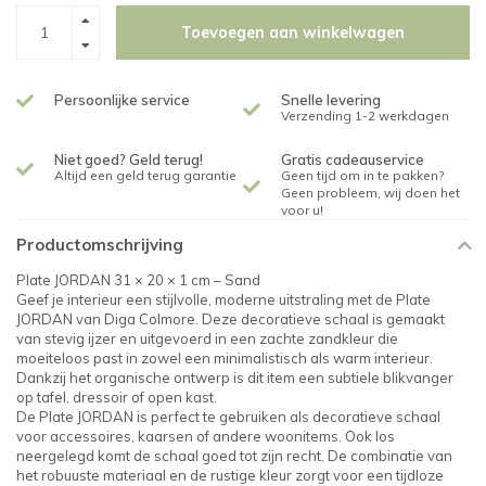
Toevoegen aan winkelwagen
Persoonlijke service
Snelle levering
Verzending 1-2 werkdagen
Niet goed? Geld terug!
Gratis cadeauservice
Altijd een geld terug garantie
Geen tijd om in te pakken?
Geen probleem, wij doen het
voor u!
Productomschrijving
Plate JORDAN 31 × 20 × 1 cm – Sand
Geef je interieur een stijlvolle, moderne uitstraling met de Plate
JORDAN van Diga Colmore. Deze decoratieve schaal is gemaakt
van stevig ijzer en uitgevoerd in een zachte zandkleur die
moeiteloos past in zowel een minimalistisch als warm interieur.
Dankzij het organische ontwerp is dit item een subtiele blikvanger
op tafel, dressoir of open kast.
De Plate JORDAN is perfect te gebruiken als decoratieve schaal
voor accessoires, kaarsen of andere woonitems. Ook los
neergelegd komt de schaal goed tot zijn recht. De combinatie van
het robuuste materiaal en de rustige kleur zorgt voor een tijdloze