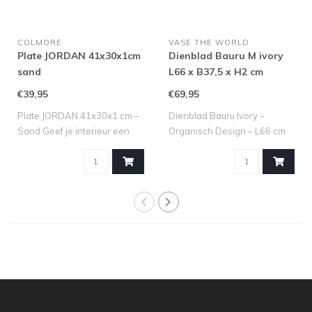
COLMORE
VASE THE WORLD
Plate JORDAN 41x30x1cm
Dienblad Bauru M ivory
sand
L66 x B37,5 x H2 cm
€39,95
€69,95
Plate JORDAN 41x30x1 cm –
Dienblad Bauru Ivory –
Sand Geef je interieur een
Organisch Design – L66 cm
stijlv..
Op zoek na..