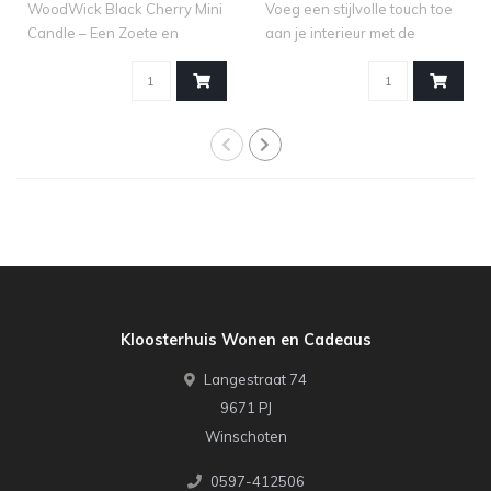
WoodWick Black Cherry Mini
Voeg een stijlvolle touch toe
Candle – Een Zoete en
aan je interieur met de
Fruitige Se..
kandel..
Kloosterhuis Wonen en Cadeaus
Langestraat 74
9671 PJ
Winschoten
0597-412506