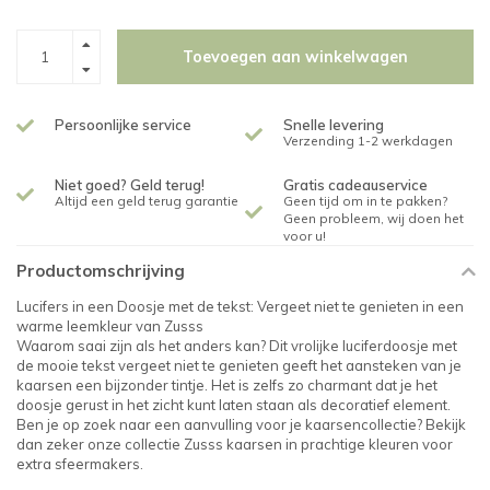
Toevoegen aan winkelwagen
Persoonlijke service
Snelle levering
Verzending 1-2 werkdagen
Niet goed? Geld terug!
Gratis cadeauservice
Altijd een geld terug garantie
Geen tijd om in te pakken?
Geen probleem, wij doen het
voor u!
Productomschrijving
Lucifers in een Doosje met de tekst: Vergeet niet te genieten in een
warme leemkleur van Zusss
Waarom saai zijn als het anders kan? Dit vrolijke luciferdoosje met
de mooie tekst vergeet niet te genieten geeft het aansteken van je
kaarsen een bijzonder tintje. Het is zelfs zo charmant dat je het
doosje gerust in het zicht kunt laten staan als decoratief element.
Ben je op zoek naar een aanvulling voor je kaarsencollectie? Bekijk
dan zeker onze collectie Zusss kaarsen in prachtige kleuren voor
extra sfeermakers.