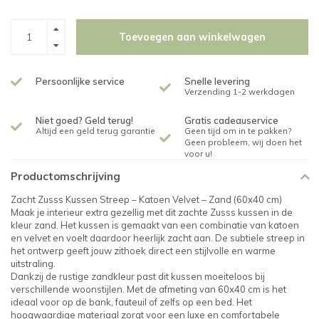
Toevoegen aan winkelwagen
Persoonlijke service
Snelle levering
Verzending 1-2 werkdagen
Niet goed? Geld terug!
Gratis cadeauservice
Altijd een geld terug garantie
Geen tijd om in te pakken?
Geen probleem, wij doen het
voor u!
Productomschrijving
Zacht Zusss Kussen Streep – Katoen Velvet – Zand (60x40 cm)
Maak je interieur extra gezellig met dit zachte Zusss kussen in de
kleur zand. Het kussen is gemaakt van een combinatie van katoen
en velvet en voelt daardoor heerlijk zacht aan. De subtiele streep in
het ontwerp geeft jouw zithoek direct een stijlvolle en warme
uitstraling.
Dankzij de rustige zandkleur past dit kussen moeiteloos bij
verschillende woonstijlen. Met de afmeting van 60x40 cm is het
ideaal voor op de bank, fauteuil of zelfs op een bed. Het
hoogwaardige materiaal zorgt voor een luxe en comfortabele