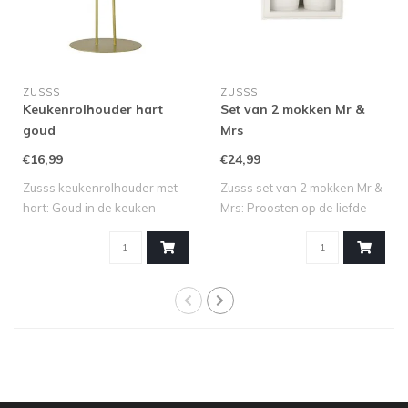
ZUSSS
ZUSSS
Keukenrolhouder hart
Set van 2 mokken Mr &
goud
Mrs
€16,99
€24,99
Zusss keukenrolhouder met
Zusss set van 2 mokken Mr &
hart: Goud in de keuken
Mrs: Proosten op de liefde
Maak van ..
Vier..