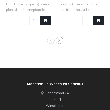
Hop (Humulus lupulus) is een
Grastak Groen 90 cm Breng
plant uit de hennepfamilie
een frisse, natuurlijke
(Can..
uitstrali..
Kloosterhuis Wonen en Cadeaus
Langestraat 74
9671 PJ
Winschoten