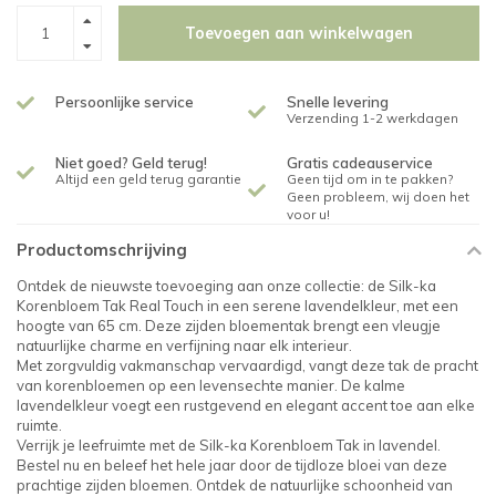
Toevoegen aan winkelwagen
Persoonlijke service
Snelle levering
Verzending 1-2 werkdagen
Niet goed? Geld terug!
Gratis cadeauservice
Altijd een geld terug garantie
Geen tijd om in te pakken?
Geen probleem, wij doen het
voor u!
Productomschrijving
Ontdek de nieuwste toevoeging aan onze collectie: de Silk-ka
Korenbloem Tak Real Touch in een serene lavendelkleur, met een
hoogte van 65 cm. Deze zijden bloementak brengt een vleugje
natuurlijke charme en verfijning naar elk interieur.
Met zorgvuldig vakmanschap vervaardigd, vangt deze tak de pracht
van korenbloemen op een levensechte manier. De kalme
lavendelkleur voegt een rustgevend en elegant accent toe aan elke
ruimte.
Verrijk je leefruimte met de Silk-ka Korenbloem Tak in lavendel.
Bestel nu en beleef het hele jaar door de tijdloze bloei van deze
prachtige zijden bloemen. Ontdek de natuurlijke schoonheid van