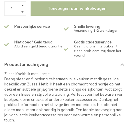
Toevoegen aan winkelwagen
Persoonlijke service
Snelle levering
Verzending 1-2 werkdagen
Niet goed? Geld terug!
Gratis cadeauservice
Altijd een geld terug garantie
Geen tijd om in te pakken?
Geen probleem, wij doen het
voor u!
Productomschrijving
Zusss Koekblik met Hartje
Breng sfeer en functionaliteit samen in je keuken met dit gezellige
koekblik van Zusss. Het blik heeft een charmant rood hartje op het
deksel en subtiele grijs/groene details langs de zijkanten, wat zorgt
voor een frisse en stijlvolle uitstraling. Perfect voor het bewaren van
koekjes, kleine snacks of andere keukenaccessoires. Dankzij het
praktische formaat en het stevige tinnen materiaal is het blik niet
alleen mooi, maar ook handig in gebruik. Een ideale toevoeging aan
jouw collectie keukenaccessoires voor een warme en persoonlijke
touch.