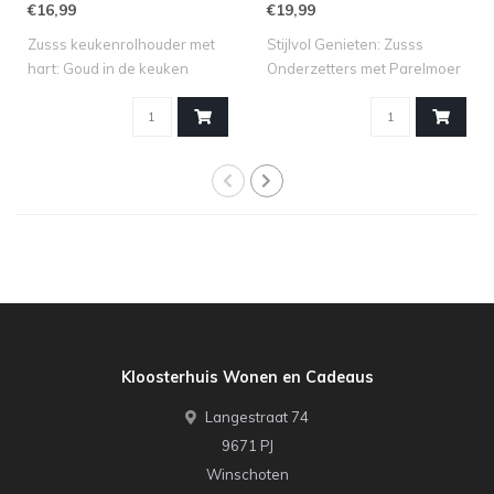
€16,99
€19,99
Zusss keukenrolhouder met
Stijlvol Genieten: Zusss
hart: Goud in de keuken
Onderzetters met Parelmoer
Maak van ..
Hartje ..
Kloosterhuis Wonen en Cadeaus
Langestraat 74
9671 PJ
Winschoten