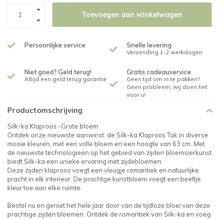
Toevoegen aan winkelwagen
Persoonlijke service
Snelle levering
Verzending 1-2 werkdagen
Niet goed? Geld terug!
Gratis cadeauservice
Altijd een geld terug garantie
Geen tijd om in te pakken?
Geen probleem, wij doen het
voor u!
Productomschrijving
Silk-ka Klaproos -Grote bloem
Ontdek onze nieuwste aanwinst: de Silk-ka Klaproos Tak in diverse
mooie kleuren, met een volle bloem en een hoogte van 63 cm. Met
de nieuwste technologieën op het gebied van zijden bloemsierkunst
biedt Silk-ka een unieke ervaring met zijdebloemen.
Deze zijden klaproos voegt een vleugje romantiek en natuurlijke
pracht in elk interieur. De prachtge kunstbloem voegt een beeltje
kleur toe aan elke ruimte.
Bestel nu en geniet het hele jaar door van de tijdloze bloei van deze
prachtige zijden bloemen. Ontdek de romantiek van Silk-ka en voeg