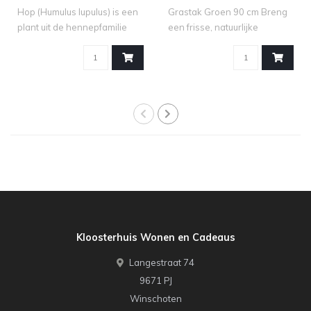
Hop (Humulus lupulus) is een
Grastak Groen 90 cm Breng
plant uit de hennepfamilie
een frisse, natuurlijke
(Can..
uitstrali..
Kloosterhuis Wonen en Cadeaus
Langestraat 74
9671 PJ
Winschoten