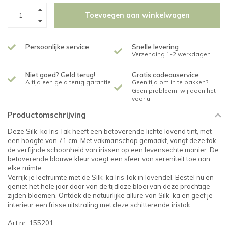
Toevoegen aan winkelwagen
Persoonlijke service
Snelle levering
Verzending 1-2 werkdagen
Niet goed? Geld terug!
Gratis cadeauservice
Altijd een geld terug garantie
Geen tijd om in te pakken?
Geen probleem, wij doen het
voor u!
Productomschrijving
Deze Silk-ka Iris Tak heeft een betoverende lichte lavend tint, met
een hoogte van 71 cm. Met vakmanschap gemaakt, vangt deze tak
de verfijnde schoonheid van irissen op een levensechte manier. De
betoverende blauwe kleur voegt een sfeer van sereniteit toe aan
elke ruimte.
Verrijk je leefruimte met de Silk-ka Iris Tak in lavendel. Bestel nu en
geniet het hele jaar door van de tijdloze bloei van deze prachtige
zijden bloemen. Ontdek de natuurlijke allure van Silk-ka en geef je
interieur een frisse uitstraling met deze schitterende iristak.
Art.nr: 155201