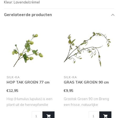
Kleur: Lavende/crèmel
Gerelateerde producten
SILK-KA
SILK-KA
HOP TAK GROEN 77 cm
GRAS TAK GROEN 90 cm
€12,95
€9,95
Hop (Humulus lupulus) is een
Grastak Groen 90 cm Breng
plant uit de hennepfamilie
een frisse, natuurlijke
(Can..
uitstrali..