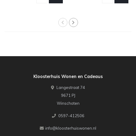
Kloosterhuis Wonen en Cadeaus
Langestraat 74
9671 PJ
Winschoten
0597-412506
info@kloosterhuiswonen.nl