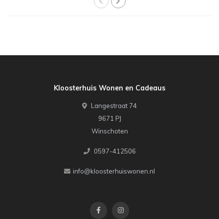
Kloosterhuis Wonen en Cadeaus
Langestraat 74
9671 PJ
Winschoten
0597-412506
info@kloosterhuiswonen.nl