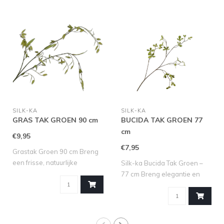
SILK-KA
SILK-KA
GRAS TAK GROEN 90 cm
BUCIDA TAK GROEN 77
cm
€9,95
€7,95
Grastak Groen 90 cm Breng
een frisse, natuurlijke
Silk-ka Bucida Tak Groen –
uitstrali..
77 cm Breng elegantie en
een ver..