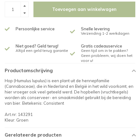
Toevoegen aan winkelwagen
Persoonlijke service
Snelle levering
Verzending 1-2 werkdagen
Niet goed? Geld terug!
Gratis cadeauservice
Altijd een geld terug garantie
Geen tijd om in te pakken?
Geen probleem, wij doen het
voor u!
Productomschrijving
Hop (Humulus lupulus) is een plant uit de hennepfamilie
(Cannabaceae), die in Nederland en België in het wild voorkomt, en
hier vroeger ook veel geteeld werd. De hopbellen (vruchtkegels)
worden als conserveer- en smaakmiddel gebruikt bij de bereiding
van bier. Betekenis: Consistent
Art.nr: 143291
Kleur: Groen
Gerelateerde producten