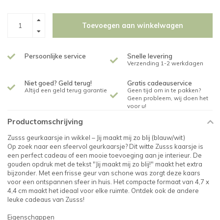
Toevoegen aan winkelwagen
Persoonlijke service
Snelle levering
Verzending 1-2 werkdagen
Niet goed? Geld terug!
Gratis cadeauservice
Altijd een geld terug garantie
Geen tijd om in te pakken?
Geen probleem, wij doen het
voor u!
Productomschrijving
Zusss geurkaarsje in wikkel – Jij maakt mij zo blij (blauw/wit)
Op zoek naar een sfeervol geurkaarsje? Dit witte Zusss kaarsje is
een perfect cadeau of een mooie toevoeging aan je interieur. De
gouden opdruk met de tekst "Jij maakt mij zo blij!" maakt het extra
bijzonder. Met een frisse geur van schone was zorgt deze kaars
voor een ontspannen sfeer in huis. Het compacte formaat van 4,7 x
4,4 cm maakt het ideaal voor elke ruimte. Ontdek ook de andere
leuke cadeaus van Zusss!
Eigenschappen