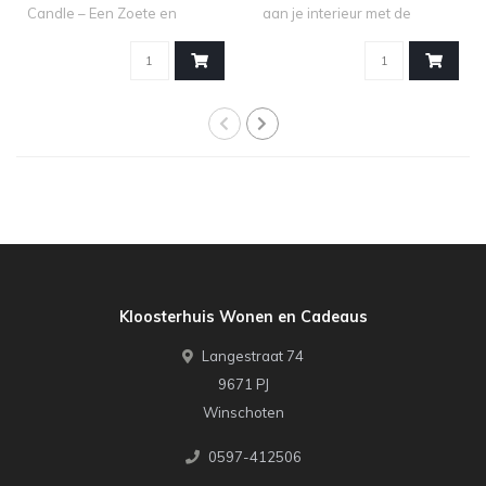
Candle – Een Zoete en
aan je interieur met de
Fruitige Se..
kandel..
Kloosterhuis Wonen en Cadeaus
Langestraat 74
9671 PJ
Winschoten
0597-412506