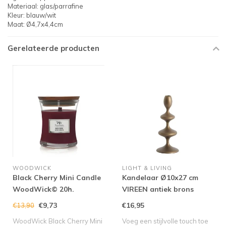
Materiaal: glas/parrafine
Kleur: blauw/wit
Maat: Ø4,7x4,4cm
Gerelateerde producten
WOODWICK
LIGHT & LIVING
Black Cherry Mini Candle
Kandelaar Ø10x27 cm
WoodWick© 20h.
VIREEN antiek brons
€9,73
€16,95
€13,90
WoodWick Black Cherry Mini
Voeg een stijlvolle touch toe