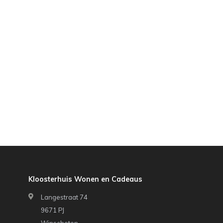
Kloosterhuis Wonen en Cadeaus
Langestraat 74
9671 PJ
Winschoten