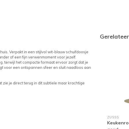
Gerelatee
huis. Verpakt in een stijlvol wit-blauw schuifdoosje
 ander of een fijn verwenmoment voor jezelf.
, terwijl het compacte formaat ervoor zorgt dat je
orgt voor een ontspannen sfeer en sluit naadloos aan
zie je direct terug in dit subtiele maar krachtige
ZUSSS
Keukenro