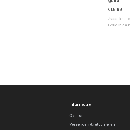
goud
€16,99
Zusss keuke
Goud in de 
Informatie
Over ons
Verzenden & retourneren