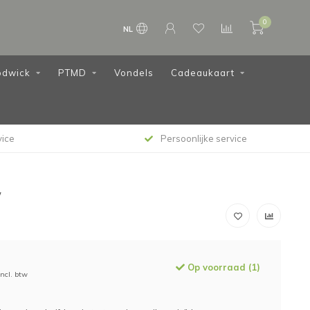
0
NL
dwick
PTMD
Vondels
Cadeaukaart
vice
Persoonlijke service
w
Op voorraad (1)
Incl. btw