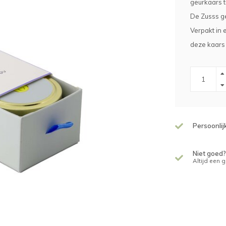
geurkaars t
De Zusss ge
Verpakt in e
deze kaars
Persoonlij
Niet goed?
Altijd een 