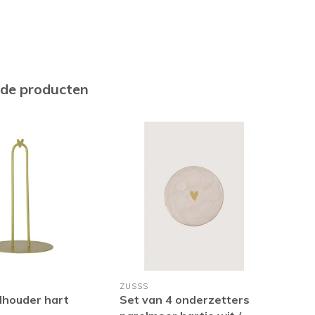
rde producten
ZUSSS
ZUS
lhouder hart
Set van 4 onderzetters
Set