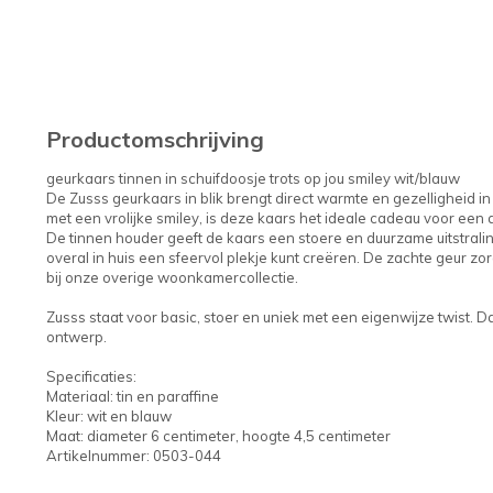
Productomschrijving
geurkaars tinnen in schuifdoosje trots op jou smiley wit/blauw
De Zusss geurkaars in blik brengt direct warmte en gezelligheid in 
met een vrolijke smiley, is deze kaars het ideale cadeau voor een
De tinnen houder geeft de kaars een stoere en duurzame uitstraling
overal in huis een sfeervol plekje kunt creëren. De zachte geur z
bij onze overige woonkamercollectie.
Zusss staat voor basic, stoer en uniek met een eigenwijze twist. Dat 
ontwerp.
Specificaties:
Materiaal: tin en paraffine
Kleur: wit en blauw
Maat: diameter 6 centimeter, hoogte 4,5 centimeter
Artikelnummer: 0503-044