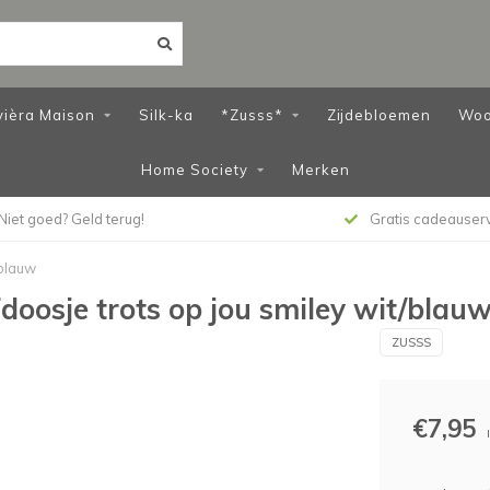
vièra Maison
Silk-ka
*Zusss*
Zijdebloemen
Woo
Home Society
Merken
Niet goed? Geld terug!
Gratis cadeauser
/blauw
doosje trots op jou smiley wit/blau
ZUSSS
€7,95