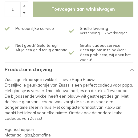
Toevoegen aan winkelwagen
Persoonlijke service
Snelle levering
Verzending 1-2 werkdagen
Niet goed? Geld terug!
Gratis cadeauservice
Altijd een geld terug garantie
Geen tijd om in te pakken?
Geen probleem, wij doen het
voor u!
Productomschrijving
Zusss geurkaarsje in wikkel – Lieve Papa Blauw
Dit stijlvolle geurkaarsje van Zusss is een perfect cadeau voor papa.
Het glaasje is versierd met blauwe hartjes en de tekst 'lieve papa'.
De bijpassende wikkel heeft een blauw-wit gestreept design. Met
de frisse geur van schone was zorgt deze kaars voor een
aangename sfeer in huis. Het compacte formaat van 7,5x5 cm
maakt het ideaal voor elke ruimte. Ontdek ook de andere leuke
cadeaus van Zusss!
Eigenschappen
Materiaal: glas/parrafine