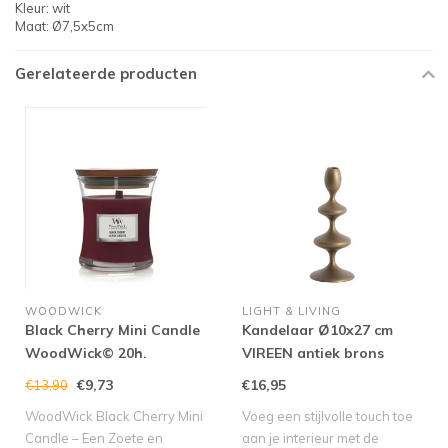
Kleur: wit
Maat: Ø7,5x5cm
Gerelateerde producten
WOODWICK
LIGHT & LIVING
Black Cherry Mini Candle
Kandelaar Ø10x27 cm
WoodWick© 20h.
VIREEN antiek brons
€9,73
€16,95
€13,90
WoodWick Black Cherry Mini
Voeg een stijlvolle touch toe
Candle – Een Zoete en
aan je interieur met de