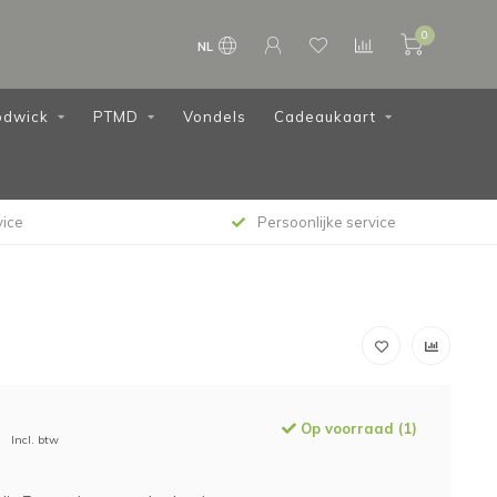
0
NL
dwick
PTMD
Vondels
Cadeaukaart
vice
Persoonlijke service
Op voorraad (1)
Incl. btw