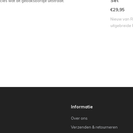
Set
cies wat dit gebaksbordje uitstraalt.
€29,95
Nieuw van R
uitgebreide P
Informatie
Over ons
Verzenden & retourneren