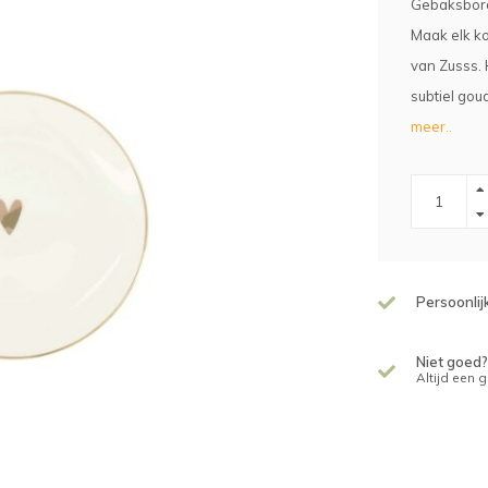
Gebaksbord
Maak elk ko
van Zusss. 
subtiel gou
meer..
Persoonlij
Niet goed?
Altijd een 