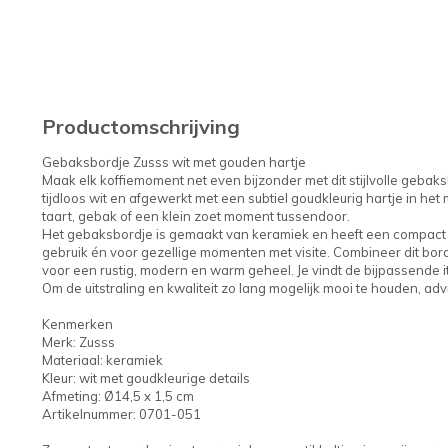
Productomschrijving
Gebaksbordje Zusss wit met gouden hartje
Maak elk koffiemoment net even bijzonder met dit stijlvolle gebaks
tijdloos wit en afgewerkt met een subtiel goudkleurig hartje in he
taart, gebak of een klein zoet moment tussendoor.
Het gebaksbordje is gemaakt van keramiek en heeft een compact f
gebruik én voor gezellige momenten met visite. Combineer dit bo
voor een rustig, modern en warm geheel. Je vindt de bijpassende i
Om de uitstraling en kwaliteit zo lang mogelijk mooi te houden, a
Kenmerken
Merk: Zusss
Materiaal: keramiek
Kleur: wit met goudkleurige details
Afmeting: Ø14,5 x 1,5 cm
Artikelnummer: 0701-051