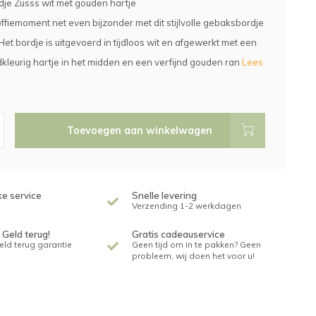
je Zusss wit met gouden hartje
ffiemoment net even bijzonder met dit stijlvolle gebaksbordje
Het bordje is uitgevoerd in tijdloos wit en afgewerkt met een
dkleurig hartje in het midden en een verfijnd gouden ran
Lees
Toevoegen aan winkelwagen
ke service
Snelle levering
Verzending 1-2 werkdagen
 Geld terug!
Gratis cadeauservice
geld terug garantie
Geen tijd om in te pakken? Geen
probleem, wij doen het voor u!