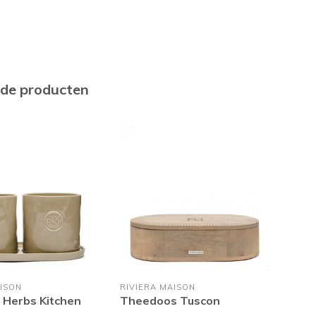
rde producten
ISON
RIVIERA MAISON
PTM
 Herbs Kitchen
Theedoos Tuscon
Set