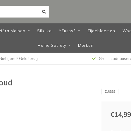
vièra Maison
Silk-ka
*Zusss*
Zijdebloemen
Woo
Home Society
Merken
Niet goed? Geld terug!
Gratis cadeauser
goud
ZUSSS
€14,99