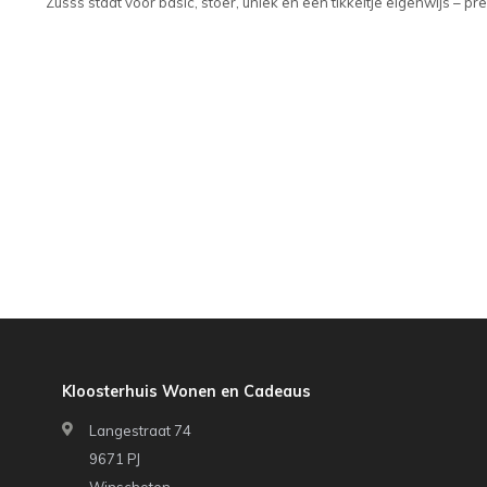
Zusss staat voor basic, stoer, uniek en een tikkeltje eigenwijs – pre
Kloosterhuis Wonen en Cadeaus
Langestraat 74
9671 PJ
Winschoten