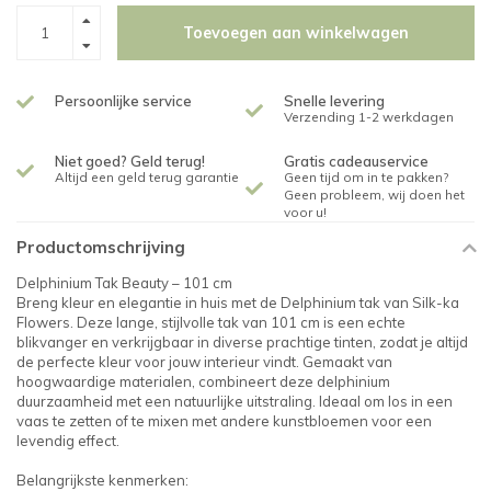
Toevoegen aan winkelwagen
Persoonlijke service
Snelle levering
Verzending 1-2 werkdagen
Niet goed? Geld terug!
Gratis cadeauservice
Altijd een geld terug garantie
Geen tijd om in te pakken?
Geen probleem, wij doen het
voor u!
Productomschrijving
Delphinium Tak Beauty – 101 cm
Breng kleur en elegantie in huis met de Delphinium tak van Silk-ka
Flowers. Deze lange, stijlvolle tak van 101 cm is een echte
blikvanger en verkrijgbaar in diverse prachtige tinten, zodat je altijd
de perfecte kleur voor jouw interieur vindt. Gemaakt van
hoogwaardige materialen, combineert deze delphinium
duurzaamheid met een natuurlijke uitstraling. Ideaal om los in een
vaas te zetten of te mixen met andere kunstbloemen voor een
levendig effect.
Belangrijkste kenmerken: