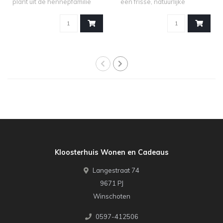
plant uit de hennepfamilie
een frisse, natuurlijke
(Can..
uitstrali..
Kloosterhuis Wonen en Cadeaus
Langestraat 74
9671 PJ
Winschoten
0597-412506