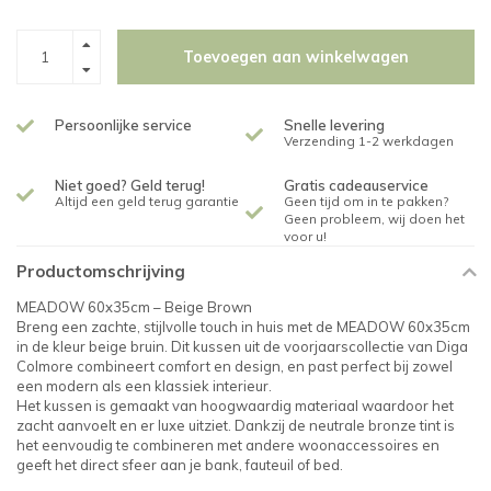
Toevoegen aan winkelwagen
Persoonlijke service
Snelle levering
Verzending 1-2 werkdagen
Niet goed? Geld terug!
Gratis cadeauservice
Altijd een geld terug garantie
Geen tijd om in te pakken?
Geen probleem, wij doen het
voor u!
Productomschrijving
MEADOW 60x35cm – Beige Brown
Breng een zachte, stijlvolle touch in huis met de MEADOW 60x35cm
in de kleur beige bruin. Dit kussen uit de voorjaarscollectie van Diga
Colmore combineert comfort en design, en past perfect bij zowel
een modern als een klassiek interieur.
Het kussen is gemaakt van hoogwaardig materiaal waardoor het
zacht aanvoelt en er luxe uitziet. Dankzij de neutrale bronze tint is
het eenvoudig te combineren met andere woonaccessoires en
geeft het direct sfeer aan je bank, fauteuil of bed.