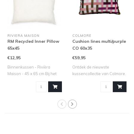
RIVIERA MAISON
COLMORE
RM Recycled Inner Pillow
Cushion lines multi/purple
65x45
CO 60x35
€12,95
€59,95
Binnenkussen - Rivièra
Ontdek de nieuwste
Maison - 45 x 65 cm Bij het
kussencollectie van Colmore.
kopen va..
Van pracht..